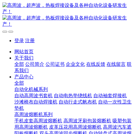
登录
注册
网站首页
关于我们
全部
公司简介
公司证书
企业文化
在线反馈
在线留言
联
系我们
产品中心
全部
自动化机械系列
自动高周波书套机
自动电热垫绕线机
自动袖套焊接机
沙滩椅布自动焊接机
自动行走式帆布机
自动一次性卫生
垫机
高周波熔断机系列
手机皮套高周波熔断机
高周波牙刷包装熔断机
吸塑包装
用高周波熔断机
皮革压花用高周波熔断机
高周波汽车遮
阳板熔断机
双头高周波同步熔断机
自动转盘式高周波熔