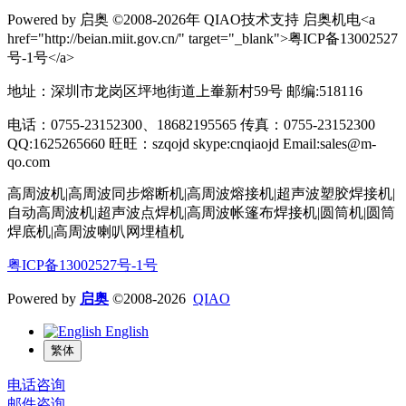
Powered by 启奥 ©2008-2026年 QIAO技术支持 启奥机电<a
href="http://beian.miit.gov.cn/" target="_blank">粤ICP备13002527
号-1号</a>
地址：深圳市龙岗区坪地街道上輋新村59号 邮编:518116
电话：0755-23152300、18682195565 传真：0755-23152300
QQ:1625265660 旺旺：szqojd skype:cnqiaojd Email:sales@m-
qo.com
高周波机|高周波同步熔断机|高周波熔接机|超声波塑胶焊接机|
自动高周波机|超声波点焊机|高周波帐篷布焊接机|圆筒机|圆筒
焊底机|高周波喇叭网埋植机
粤ICP备13002527号-1号
Powered by
启奥
©2008-2026
QIAO
English
繁体
电话咨询
邮件咨询