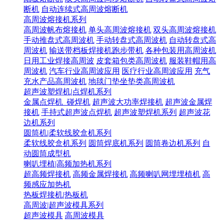
断机
自动连续式高周波熔断机
高周波熔接机系列
高周波帆布熔接机
单头高周波熔接机
双头高周波熔接机
手动推盘式高周波机
手动转盘式高周波机
自动转盘式高
周波机
输送带档板焊接机跑步带机
各种包装用高周波机
日用工业焊接高周波
皮套箱包类高周波机
服装鞋帽用高
周波机
汽车行业高周波应用
医疗行业高周波应用
充气
充水产品高周波机
地毯门垫坐垫类高周波机
超声波塑焊机|点焊机系列
金属点焊机_碰焊机
超声波大功率焊接机
超声波金属焊
接机
手持式超声波点焊机
超声波塑焊机系列
超声波花
边机系列
圆筒机|柔软线胶盒机系列
柔软线胶盒机系列
圆筒焊底机系列
圆筒卷边机系列
自
动圆筒成型机
喇叭埋植|高频加热机系列
超高频焊接机
高频金属焊接机
高频喇叭网埋埋植机
高
频感应加热机
热板焊接机|热板机
高周波|超声波模具系列
超声波模具
高周波模具