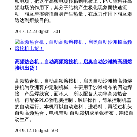
频电场，把这个高频电场传输到电极上，PVC塑料在高
频电场的作用下，其分子结构产生极化现象而快速流
动，相互摩擦碰撞自身产生热量，在压力作用下相互渗
透达到熔接目的。
2017-12-23
djpxh
1301
高频热合机，自动高频熔接机，启奥自动沙滩椅高频熔
接机出货！
高频热合机，自动高频熔接机，启奥自动沙滩椅高频熔
接机为欧洲客户定制机械，主要用于沙滩椅布的四边焊
接，产品焊线宽，面积大，所以配备大功率高频热合
机，再配备PLC微电脑控制，触屏操作，简单控制机器
的自动运行。本机可以自动送料，进卷料，再经过机头
自动高频热合，电机带动 自动裁切成单张椅布，连续自
动生产。
2019-12-16
djpxh
503