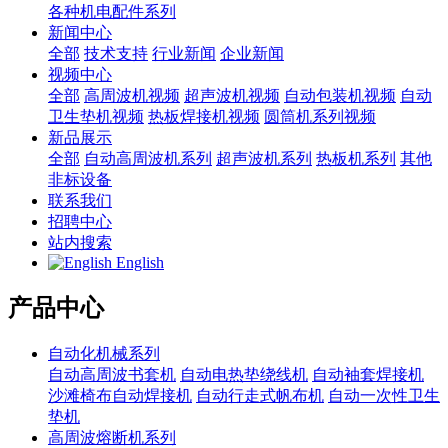
各种机电配件系列
新闻中心
全部
技术支持
行业新闻
企业新闻
视频中心
全部
高周波机视频
超声波机视频
自动包装机视频
自动
卫生垫机视频
热板焊接机视频
圆筒机系列视频
新品展示
全部
自动高周波机系列
超声波机系列
热板机系列
其他
非标设备
联系我们
招聘中心
站内搜索
English
产品中心
自动化机械系列
自动高周波书套机
自动电热垫绕线机
自动袖套焊接机
沙滩椅布自动焊接机
自动行走式帆布机
自动一次性卫生
垫机
高周波熔断机系列