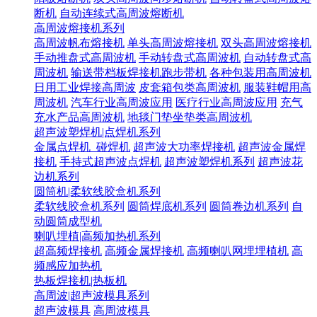
断机
自动连续式高周波熔断机
高周波熔接机系列
高周波帆布熔接机
单头高周波熔接机
双头高周波熔接机
手动推盘式高周波机
手动转盘式高周波机
自动转盘式高
周波机
输送带档板焊接机跑步带机
各种包装用高周波机
日用工业焊接高周波
皮套箱包类高周波机
服装鞋帽用高
周波机
汽车行业高周波应用
医疗行业高周波应用
充气
充水产品高周波机
地毯门垫坐垫类高周波机
超声波塑焊机|点焊机系列
金属点焊机_碰焊机
超声波大功率焊接机
超声波金属焊
接机
手持式超声波点焊机
超声波塑焊机系列
超声波花
边机系列
圆筒机|柔软线胶盒机系列
柔软线胶盒机系列
圆筒焊底机系列
圆筒卷边机系列
自
动圆筒成型机
喇叭埋植|高频加热机系列
超高频焊接机
高频金属焊接机
高频喇叭网埋埋植机
高
频感应加热机
热板焊接机|热板机
高周波|超声波模具系列
超声波模具
高周波模具