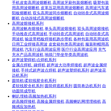
手机皮套高周波熔断机
高周波牙刷包装熔断机
吸塑包装
用高周波熔断机
皮革压花用高周波熔断机
高周波汽车遮
阳板熔断机
双头高周波同步熔断机
自动转盘式高周波熔
断机
自动连续式高周波熔断机
高周波熔接机系列
高周波帆布熔接机
单头高周波熔接机
双头高周波熔接机
手动推盘式高周波机
手动转盘式高周波机
自动转盘式高
周波机
输送带档板焊接机跑步带机
各种包装用高周波机
日用工业焊接高周波
皮套箱包类高周波机
服装鞋帽用高
周波机
汽车行业高周波应用
医疗行业高周波应用
充气
充水产品高周波机
地毯门垫坐垫类高周波机
超声波塑焊机|点焊机系列
金属点焊机_碰焊机
超声波大功率焊接机
超声波金属焊
接机
手持式超声波点焊机
超声波塑焊机系列
超声波花
边机系列
圆筒机|柔软线胶盒机系列
柔软线胶盒机系列
圆筒焊底机系列
圆筒卷边机系列
自
动圆筒成型机
喇叭埋植|高频加热机系列
超高频焊接机
高频金属焊接机
高频喇叭网埋埋植机
高
频感应加热机