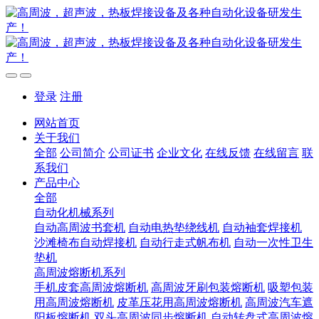
登录
注册
网站首页
关于我们
全部
公司简介
公司证书
企业文化
在线反馈
在线留言
联
系我们
产品中心
全部
自动化机械系列
自动高周波书套机
自动电热垫绕线机
自动袖套焊接机
沙滩椅布自动焊接机
自动行走式帆布机
自动一次性卫生
垫机
高周波熔断机系列
手机皮套高周波熔断机
高周波牙刷包装熔断机
吸塑包装
用高周波熔断机
皮革压花用高周波熔断机
高周波汽车遮
阳板熔断机
双头高周波同步熔断机
自动转盘式高周波熔