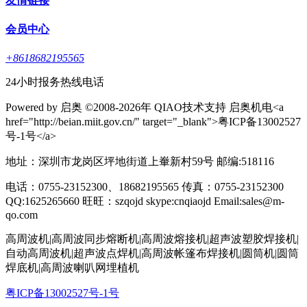
友情链接
会员中心
+8618682195565
24小时报务热线电话
Powered by 启奥 ©2008-2026年 QIAO技术支持 启奥机电<a
href="http://beian.miit.gov.cn/" target="_blank">粤ICP备13002527
号-1号</a>
地址：深圳市龙岗区坪地街道上輋新村59号 邮编:518116
电话：0755-23152300、18682195565 传真：0755-23152300
QQ:1625265660 旺旺：szqojd skype:cnqiaojd Email:sales@m-
qo.com
高周波机|高周波同步熔断机|高周波熔接机|超声波塑胶焊接机|
自动高周波机|超声波点焊机|高周波帐篷布焊接机|圆筒机|圆筒
焊底机|高周波喇叭网埋植机
粤ICP备13002527号-1号