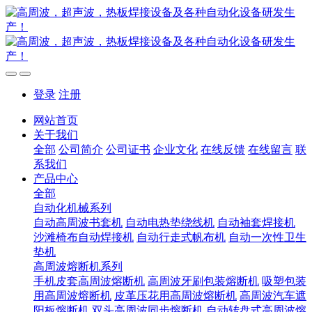
登录
注册
网站首页
关于我们
全部
公司简介
公司证书
企业文化
在线反馈
在线留言
联
系我们
产品中心
全部
自动化机械系列
自动高周波书套机
自动电热垫绕线机
自动袖套焊接机
沙滩椅布自动焊接机
自动行走式帆布机
自动一次性卫生
垫机
高周波熔断机系列
手机皮套高周波熔断机
高周波牙刷包装熔断机
吸塑包装
用高周波熔断机
皮革压花用高周波熔断机
高周波汽车遮
阳板熔断机
双头高周波同步熔断机
自动转盘式高周波熔