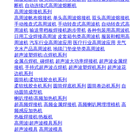
断机
自动连续式高周波熔断机
高周波熔接机系列
高周波帆布熔接机
单头高周波熔接机
双头高周波熔接机
手动推盘式高周波机
手动转盘式高周波机
自动转盘式高
周波机
输送带档板焊接机跑步带机
各种包装用高周波机
日用工业焊接高周波
皮套箱包类高周波机
服装鞋帽用高
周波机
汽车行业高周波应用
医疗行业高周波应用
充气
充水产品高周波机
地毯门垫坐垫类高周波机
超声波塑焊机|点焊机系列
金属点焊机_碰焊机
超声波大功率焊接机
超声波金属焊
接机
手持式超声波点焊机
超声波塑焊机系列
超声波花
边机系列
圆筒机|柔软线胶盒机系列
柔软线胶盒机系列
圆筒焊底机系列
圆筒卷边机系列
自
动圆筒成型机
喇叭埋植|高频加热机系列
超高频焊接机
高频金属焊接机
高频喇叭网埋埋植机
高
频感应加热机
热板焊接机|热板机
高周波|超声波模具系列
超声波模具
高周波模具