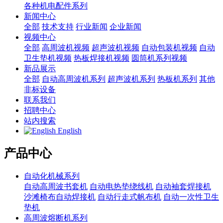
各种机电配件系列
新闻中心
全部
技术支持
行业新闻
企业新闻
视频中心
全部
高周波机视频
超声波机视频
自动包装机视频
自动
卫生垫机视频
热板焊接机视频
圆筒机系列视频
新品展示
全部
自动高周波机系列
超声波机系列
热板机系列
其他
非标设备
联系我们
招聘中心
站内搜索
English
产品中心
自动化机械系列
自动高周波书套机
自动电热垫绕线机
自动袖套焊接机
沙滩椅布自动焊接机
自动行走式帆布机
自动一次性卫生
垫机
高周波熔断机系列