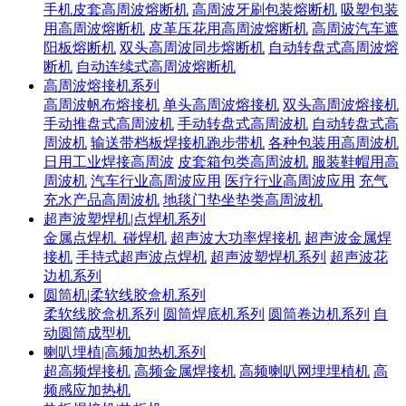
手机皮套高周波熔断机
高周波牙刷包装熔断机
吸塑包装
用高周波熔断机
皮革压花用高周波熔断机
高周波汽车遮
阳板熔断机
双头高周波同步熔断机
自动转盘式高周波熔
断机
自动连续式高周波熔断机
高周波熔接机系列
高周波帆布熔接机
单头高周波熔接机
双头高周波熔接机
手动推盘式高周波机
手动转盘式高周波机
自动转盘式高
周波机
输送带档板焊接机跑步带机
各种包装用高周波机
日用工业焊接高周波
皮套箱包类高周波机
服装鞋帽用高
周波机
汽车行业高周波应用
医疗行业高周波应用
充气
充水产品高周波机
地毯门垫坐垫类高周波机
超声波塑焊机|点焊机系列
金属点焊机_碰焊机
超声波大功率焊接机
超声波金属焊
接机
手持式超声波点焊机
超声波塑焊机系列
超声波花
边机系列
圆筒机|柔软线胶盒机系列
柔软线胶盒机系列
圆筒焊底机系列
圆筒卷边机系列
自
动圆筒成型机
喇叭埋植|高频加热机系列
超高频焊接机
高频金属焊接机
高频喇叭网埋埋植机
高
频感应加热机