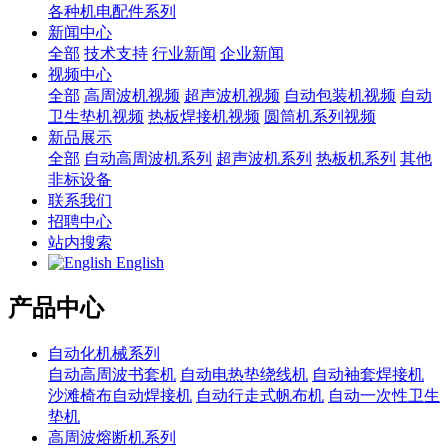
各种机电配件系列
新闻中心
全部
技术支持
行业新闻
企业新闻
视频中心
全部
高周波机视频
超声波机视频
自动包装机视频
自动
卫生垫机视频
热板焊接机视频
圆筒机系列视频
新品展示
全部
自动高周波机系列
超声波机系列
热板机系列
其他
非标设备
联系我们
招聘中心
站内搜索
English
产品中心
自动化机械系列
自动高周波书套机
自动电热垫绕线机
自动袖套焊接机
沙滩椅布自动焊接机
自动行走式帆布机
自动一次性卫生
垫机
高周波熔断机系列