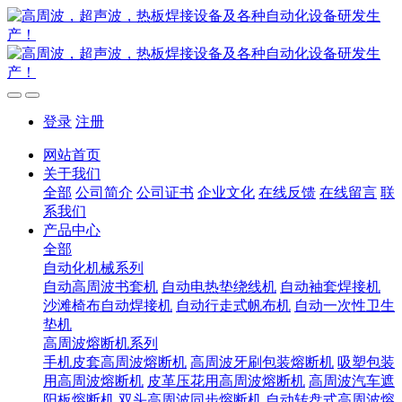
登录
注册
网站首页
关于我们
全部
公司简介
公司证书
企业文化
在线反馈
在线留言
联
系我们
产品中心
全部
自动化机械系列
自动高周波书套机
自动电热垫绕线机
自动袖套焊接机
沙滩椅布自动焊接机
自动行走式帆布机
自动一次性卫生
垫机
高周波熔断机系列
手机皮套高周波熔断机
高周波牙刷包装熔断机
吸塑包装
用高周波熔断机
皮革压花用高周波熔断机
高周波汽车遮
阳板熔断机
双头高周波同步熔断机
自动转盘式高周波熔