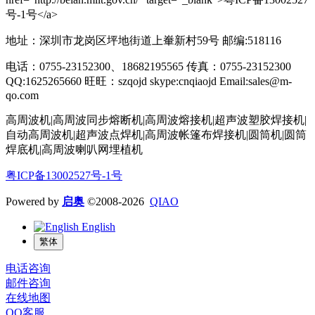
号-1号</a>
地址：深圳市龙岗区坪地街道上輋新村59号 邮编:518116
电话：0755-23152300、18682195565 传真：0755-23152300
QQ:1625265660 旺旺：szqojd skype:cnqiaojd Email:sales@m-
qo.com
高周波机|高周波同步熔断机|高周波熔接机|超声波塑胶焊接机|
自动高周波机|超声波点焊机|高周波帐篷布焊接机|圆筒机|圆筒
焊底机|高周波喇叭网埋植机
粤ICP备13002527号-1号
Powered by
启奥
©2008-2026
QIAO
English
繁体
电话咨询
邮件咨询
在线地图
QQ客服