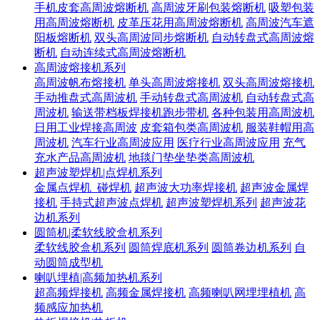
手机皮套高周波熔断机
高周波牙刷包装熔断机
吸塑包装
用高周波熔断机
皮革压花用高周波熔断机
高周波汽车遮
阳板熔断机
双头高周波同步熔断机
自动转盘式高周波熔
断机
自动连续式高周波熔断机
高周波熔接机系列
高周波帆布熔接机
单头高周波熔接机
双头高周波熔接机
手动推盘式高周波机
手动转盘式高周波机
自动转盘式高
周波机
输送带档板焊接机跑步带机
各种包装用高周波机
日用工业焊接高周波
皮套箱包类高周波机
服装鞋帽用高
周波机
汽车行业高周波应用
医疗行业高周波应用
充气
充水产品高周波机
地毯门垫坐垫类高周波机
超声波塑焊机|点焊机系列
金属点焊机_碰焊机
超声波大功率焊接机
超声波金属焊
接机
手持式超声波点焊机
超声波塑焊机系列
超声波花
边机系列
圆筒机|柔软线胶盒机系列
柔软线胶盒机系列
圆筒焊底机系列
圆筒卷边机系列
自
动圆筒成型机
喇叭埋植|高频加热机系列
超高频焊接机
高频金属焊接机
高频喇叭网埋埋植机
高
频感应加热机