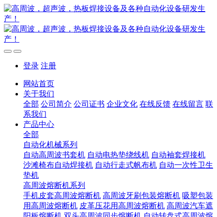
登录
注册
网站首页
关于我们
全部
公司简介
公司证书
企业文化
在线反馈
在线留言
联
系我们
产品中心
全部
自动化机械系列
自动高周波书套机
自动电热垫绕线机
自动袖套焊接机
沙滩椅布自动焊接机
自动行走式帆布机
自动一次性卫生
垫机
高周波熔断机系列
手机皮套高周波熔断机
高周波牙刷包装熔断机
吸塑包装
用高周波熔断机
皮革压花用高周波熔断机
高周波汽车遮
阳板熔断机
双头高周波同步熔断机
自动转盘式高周波熔