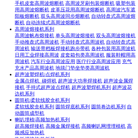
手机皮套高周波熔断机
高周波牙刷包装熔断机
吸塑包装
用高周波熔断机
皮革压花用高周波熔断机
高周波汽车遮
阳板熔断机
双头高周波同步熔断机
自动转盘式高周波熔
断机
自动连续式高周波熔断机
高周波熔接机系列
高周波帆布熔接机
单头高周波熔接机
双头高周波熔接机
手动推盘式高周波机
手动转盘式高周波机
自动转盘式高
周波机
输送带档板焊接机跑步带机
各种包装用高周波机
日用工业焊接高周波
皮套箱包类高周波机
服装鞋帽用高
周波机
汽车行业高周波应用
医疗行业高周波应用
充气
充水产品高周波机
地毯门垫坐垫类高周波机
超声波塑焊机|点焊机系列
金属点焊机_碰焊机
超声波大功率焊接机
超声波金属焊
接机
手持式超声波点焊机
超声波塑焊机系列
超声波花
边机系列
圆筒机|柔软线胶盒机系列
柔软线胶盒机系列
圆筒焊底机系列
圆筒卷边机系列
自
动圆筒成型机
喇叭埋植|高频加热机系列
超高频焊接机
高频金属焊接机
高频喇叭网埋埋植机
高
频感应加热机