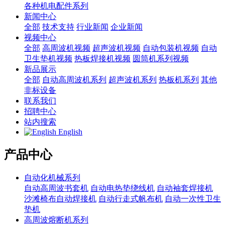
各种机电配件系列
新闻中心
全部
技术支持
行业新闻
企业新闻
视频中心
全部
高周波机视频
超声波机视频
自动包装机视频
自动
卫生垫机视频
热板焊接机视频
圆筒机系列视频
新品展示
全部
自动高周波机系列
超声波机系列
热板机系列
其他
非标设备
联系我们
招聘中心
站内搜索
English
产品中心
自动化机械系列
自动高周波书套机
自动电热垫绕线机
自动袖套焊接机
沙滩椅布自动焊接机
自动行走式帆布机
自动一次性卫生
垫机
高周波熔断机系列