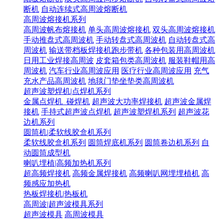
断机
自动连续式高周波熔断机
高周波熔接机系列
高周波帆布熔接机
单头高周波熔接机
双头高周波熔接机
手动推盘式高周波机
手动转盘式高周波机
自动转盘式高
周波机
输送带档板焊接机跑步带机
各种包装用高周波机
日用工业焊接高周波
皮套箱包类高周波机
服装鞋帽用高
周波机
汽车行业高周波应用
医疗行业高周波应用
充气
充水产品高周波机
地毯门垫坐垫类高周波机
超声波塑焊机|点焊机系列
金属点焊机_碰焊机
超声波大功率焊接机
超声波金属焊
接机
手持式超声波点焊机
超声波塑焊机系列
超声波花
边机系列
圆筒机|柔软线胶盒机系列
柔软线胶盒机系列
圆筒焊底机系列
圆筒卷边机系列
自
动圆筒成型机
喇叭埋植|高频加热机系列
超高频焊接机
高频金属焊接机
高频喇叭网埋埋植机
高
频感应加热机
热板焊接机|热板机
高周波|超声波模具系列
超声波模具
高周波模具