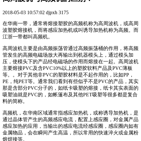
2018-05-03 10:57:02
djpxh
3175
在华南一带，通常将熔接塑胶的高频机称为高周波机，或高周
波塑胶熔接机，而将感应加热机或叫诱导加热机称为高频。而
江浙一带都叫高频机。
高周波机主要是由高频振荡管通过高频振荡桶的作用，将高频
管发生的高频电磁场放大再输出到机器模头上，通过模头加
压，使模头下的产品经电磁场的作用而熔接在一起。高周波机
主要熔接PVC及含PVC10%以上的塑胶软料产品及PVC薄板
等。。对于其他非PVC的塑胶材料是不起作用的，比如PP，
PE，纯PET等。通常我们看到有些似乎不是PVC的产品，其实
那是含部分PVC分子的，如纸卡吸塑的熔接，纸卡其实表面的
吸塑油就是PVC的，如帐篷布及其他PET吸塑等很多都是复合
料的简称。
高频机，在华南区域通常指感应加热机，或称诱导加热机，是
通过晶体管产生的高频感应电流，配置上感应圈，对金属产品
感应加热的应用，当输出的感应电流经感应圈，感应圈内如有
金属物品，会在瞬间产生高温，所以常用的快速淬火或金属粉
熔焊接等。