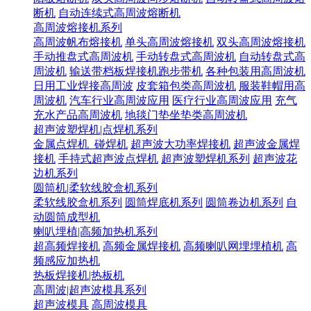
断机
自动连续式高周波熔断机
高周波熔接机系列
高周波帆布熔接机
单头高周波熔接机
双头高周波熔接机
手动推盘式高周波机
手动转盘式高周波机
自动转盘式高
周波机
输送带档板焊接机跑步带机
各种包装用高周波机
日用工业焊接高周波
皮套箱包类高周波机
服装鞋帽用高
周波机
汽车行业高周波应用
医疗行业高周波应用
充气
充水产品高周波机
地毯门垫坐垫类高周波机
超声波塑焊机|点焊机系列
金属点焊机_碰焊机
超声波大功率焊接机
超声波金属焊
接机
手持式超声波点焊机
超声波塑焊机系列
超声波花
边机系列
圆筒机|柔软线胶盒机系列
柔软线胶盒机系列
圆筒焊底机系列
圆筒卷边机系列
自
动圆筒成型机
喇叭埋植|高频加热机系列
超高频焊接机
高频金属焊接机
高频喇叭网埋埋植机
高
频感应加热机
热板焊接机|热板机
高周波|超声波模具系列
超声波模具
高周波模具