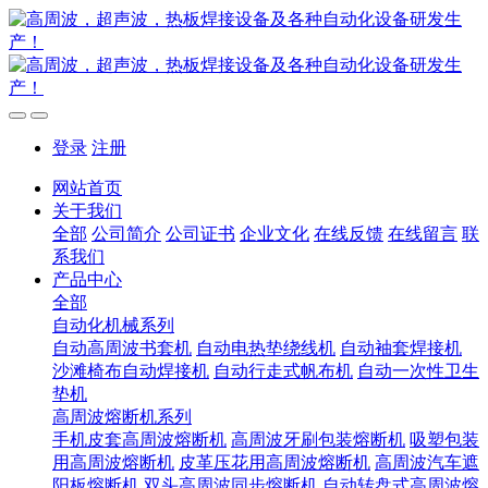
登录
注册
网站首页
关于我们
全部
公司简介
公司证书
企业文化
在线反馈
在线留言
联
系我们
产品中心
全部
自动化机械系列
自动高周波书套机
自动电热垫绕线机
自动袖套焊接机
沙滩椅布自动焊接机
自动行走式帆布机
自动一次性卫生
垫机
高周波熔断机系列
手机皮套高周波熔断机
高周波牙刷包装熔断机
吸塑包装
用高周波熔断机
皮革压花用高周波熔断机
高周波汽车遮
阳板熔断机
双头高周波同步熔断机
自动转盘式高周波熔