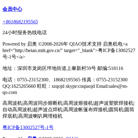
会员中心
+8618682195565
24小时报务热线电话
Powered by 启奥 ©2008-2026年 QIAO技术支持 启奥机电<a
href="http://beian.miit.gov.cn/" target="_blank">粤ICP备13002527
号-1号</a>
地址：深圳市龙岗区坪地街道上輋新村59号 邮编:518116
电话：0755-23152300、18682195565 传真：0755-23152300
QQ:1625265660 旺旺：szqojd skype:cnqiaojd Email:sales@m-
qo.com
高周波机|高周波同步熔断机|高周波熔接机|超声波塑胶焊接机|
自动高周波机|超声波点焊机|高周波帐篷布焊接机|圆筒机|圆筒
焊底机|高周波喇叭网埋植机
粤ICP备13002527号-1号