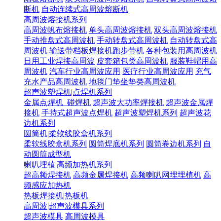
断机
自动连续式高周波熔断机
高周波熔接机系列
高周波帆布熔接机
单头高周波熔接机
双头高周波熔接机
手动推盘式高周波机
手动转盘式高周波机
自动转盘式高
周波机
输送带档板焊接机跑步带机
各种包装用高周波机
日用工业焊接高周波
皮套箱包类高周波机
服装鞋帽用高
周波机
汽车行业高周波应用
医疗行业高周波应用
充气
充水产品高周波机
地毯门垫坐垫类高周波机
超声波塑焊机|点焊机系列
金属点焊机_碰焊机
超声波大功率焊接机
超声波金属焊
接机
手持式超声波点焊机
超声波塑焊机系列
超声波花
边机系列
圆筒机|柔软线胶盒机系列
柔软线胶盒机系列
圆筒焊底机系列
圆筒卷边机系列
自
动圆筒成型机
喇叭埋植|高频加热机系列
超高频焊接机
高频金属焊接机
高频喇叭网埋埋植机
高
频感应加热机
热板焊接机|热板机
高周波|超声波模具系列
超声波模具
高周波模具