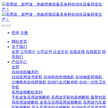
登录
注册
网站首页
关于我们
全部
公司简介
公司证书
企业文化
在线反馈
在线留言
联
系我们
产品中心
全部
自动化机械系列
自动高周波书套机
自动电热垫绕线机
自动袖套焊接机
沙滩椅布自动焊接机
自动行走式帆布机
自动一次性卫生
垫机
高周波熔断机系列
手机皮套高周波熔断机
高周波牙刷包装熔断机
吸塑包装
用高周波熔断机
皮革压花用高周波熔断机
高周波汽车遮
阳板熔断机
双头高周波同步熔断机
自动转盘式高周波熔