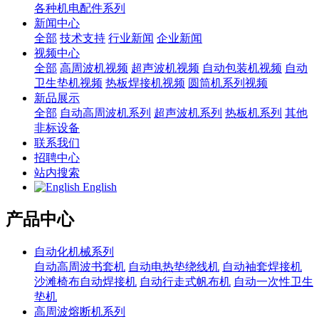
各种机电配件系列
新闻中心
全部
技术支持
行业新闻
企业新闻
视频中心
全部
高周波机视频
超声波机视频
自动包装机视频
自动
卫生垫机视频
热板焊接机视频
圆筒机系列视频
新品展示
全部
自动高周波机系列
超声波机系列
热板机系列
其他
非标设备
联系我们
招聘中心
站内搜索
English
产品中心
自动化机械系列
自动高周波书套机
自动电热垫绕线机
自动袖套焊接机
沙滩椅布自动焊接机
自动行走式帆布机
自动一次性卫生
垫机
高周波熔断机系列