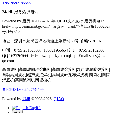
+8618682195565
24小时报务热线电话
Powered by 启奥 ©2008-2026年 QIAO技术支持 启奥机电<a
href="http://beian.miit.gov.cn/" target="_blank">粤ICP备13002527
号-1号</a>
地址：深圳市龙岗区坪地街道上輋新村59号 邮编:518116
电话：0755-23152300、18682195565 传真：0755-23152300
QQ:1625265660 旺旺：szqojd skype:cnqiaojd Email:sales@m-
qo.com
高周波机|高周波同步熔断机|高周波熔接机|超声波塑胶焊接机|
自动高周波机|超声波点焊机|高周波帐篷布焊接机|圆筒机|圆筒
焊底机|高周波喇叭网埋植机
粤ICP备13002527号-1号
Powered by
启奥
©2008-2026
QIAO
English