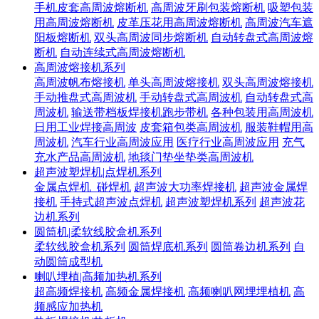
手机皮套高周波熔断机
高周波牙刷包装熔断机
吸塑包装
用高周波熔断机
皮革压花用高周波熔断机
高周波汽车遮
阳板熔断机
双头高周波同步熔断机
自动转盘式高周波熔
断机
自动连续式高周波熔断机
高周波熔接机系列
高周波帆布熔接机
单头高周波熔接机
双头高周波熔接机
手动推盘式高周波机
手动转盘式高周波机
自动转盘式高
周波机
输送带档板焊接机跑步带机
各种包装用高周波机
日用工业焊接高周波
皮套箱包类高周波机
服装鞋帽用高
周波机
汽车行业高周波应用
医疗行业高周波应用
充气
充水产品高周波机
地毯门垫坐垫类高周波机
超声波塑焊机|点焊机系列
金属点焊机_碰焊机
超声波大功率焊接机
超声波金属焊
接机
手持式超声波点焊机
超声波塑焊机系列
超声波花
边机系列
圆筒机|柔软线胶盒机系列
柔软线胶盒机系列
圆筒焊底机系列
圆筒卷边机系列
自
动圆筒成型机
喇叭埋植|高频加热机系列
超高频焊接机
高频金属焊接机
高频喇叭网埋埋植机
高
频感应加热机