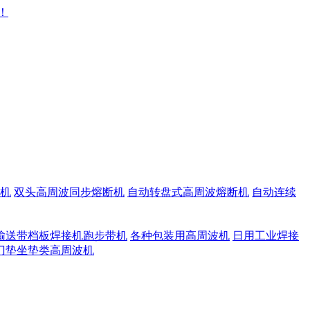
机
双头高周波同步熔断机
自动转盘式高周波熔断机
自动连续
输送带档板焊接机跑步带机
各种包装用高周波机
日用工业焊接
门垫坐垫类高周波机