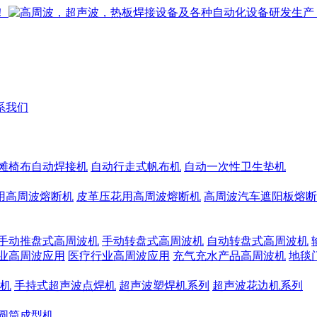
系我们
滩椅布自动焊接机
自动行走式帆布机
自动一次性卫生垫机
用高周波熔断机
皮革压花用高周波熔断机
高周波汽车遮阳板熔断
手动推盘式高周波机
手动转盘式高周波机
自动转盘式高周波机
业高周波应用
医疗行业高周波应用
充气充水产品高周波机
地毯
机
手持式超声波点焊机
超声波塑焊机系列
超声波花边机系列
圆筒成型机