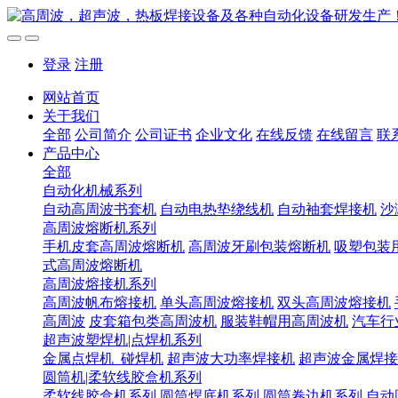
登录
注册
网站首页
关于我们
全部
公司简介
公司证书
企业文化
在线反馈
在线留言
联
产品中心
全部
自动化机械系列
自动高周波书套机
自动电热垫绕线机
自动袖套焊接机
沙
高周波熔断机系列
手机皮套高周波熔断机
高周波牙刷包装熔断机
吸塑包装
式高周波熔断机
高周波熔接机系列
高周波帆布熔接机
单头高周波熔接机
双头高周波熔接机
高周波
皮套箱包类高周波机
服装鞋帽用高周波机
汽车行
超声波塑焊机|点焊机系列
金属点焊机_碰焊机
超声波大功率焊接机
超声波金属焊接
圆筒机|柔软线胶盒机系列
柔软线胶盒机系列
圆筒焊底机系列
圆筒卷边机系列
自动