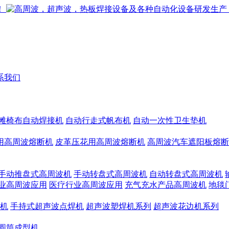
系我们
滩椅布自动焊接机
自动行走式帆布机
自动一次性卫生垫机
用高周波熔断机
皮革压花用高周波熔断机
高周波汽车遮阳板熔断
手动推盘式高周波机
手动转盘式高周波机
自动转盘式高周波机
业高周波应用
医疗行业高周波应用
充气充水产品高周波机
地毯
机
手持式超声波点焊机
超声波塑焊机系列
超声波花边机系列
圆筒成型机