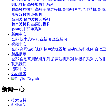
喇叭埋植|高频加热机系列
超高频焊接机
高频金属焊接机
高频喇叭网埋埋植机
高频
热板焊接机|热板机
高周波|超声波模具系列
超声波模具
高周波模具
各种机电配件系列
新闻中心
全部
技术支持
行业新闻
企业新闻
视频中心
全部
高周波机视频
超声波机视频
自动包装机视频
自动卫
新品展示
全部
自动高周波机系列
超声波机系列
热板机系列
其他非
联系我们
招聘中心
站内搜索
English
新闻中心
技术支持
行业新闻