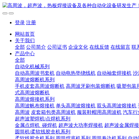
登录
注册
网站首页
关于我们
全部
公司简介
公司证书
企业文化
在线反馈
在线留言
联
产品中心
全部
自动化机械系列
自动高周波书套机
自动电热垫绕线机
自动袖套焊接机
沙
高周波熔断机系列
手机皮套高周波熔断机
高周波牙刷包装熔断机
吸塑包装
式高周波熔断机
高周波熔接机系列
高周波帆布熔接机
单头高周波熔接机
双头高周波熔接机
高周波
皮套箱包类高周波机
服装鞋帽用高周波机
汽车行
超声波塑焊机|点焊机系列
金属点焊机_碰焊机
超声波大功率焊接机
超声波金属焊接
圆筒机|柔软线胶盒机系列
柔软线胶盒机系列
圆筒焊底机系列
圆筒卷边机系列
自动