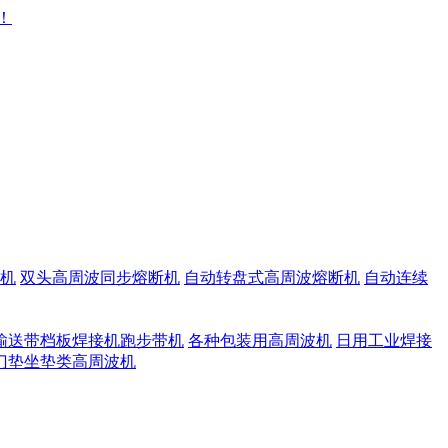
机
双头高周波同步熔断机
自动转盘式高周波熔断机
自动连续
输送带档板焊接机跑步带机
各种包装用高周波机
日用工业焊接
门垫坐垫类高周波机