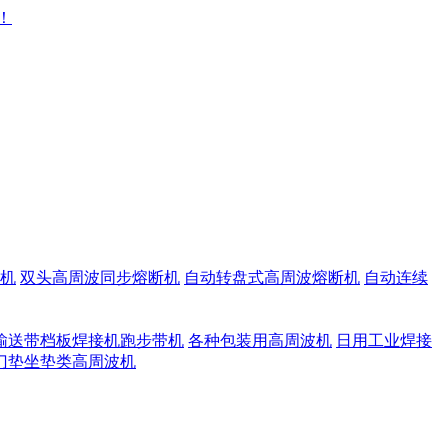
机
双头高周波同步熔断机
自动转盘式高周波熔断机
自动连续
输送带档板焊接机跑步带机
各种包装用高周波机
日用工业焊接
门垫坐垫类高周波机