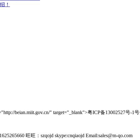
绍！
//beian.miit.gov.cn/" target="_blank">粤ICP备13002527号-1号
265660 旺旺：szqojd skype:cnqiaojd Email:sales@m-qo.com