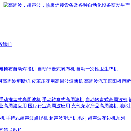
系我们
滩椅布自动焊接机
自动行走式帆布机
自动一次性卫生垫机
用高周波熔断机
皮革压花用高周波熔断机
高周波汽车遮阳板熔断
手动推盘式高周波机
手动转盘式高周波机
自动转盘式高周波机
业高周波应用
医疗行业高周波应用
充气充水产品高周波机
地毯
机
手持式超声波点焊机
超声波塑焊机系列
超声波花边机系列
圆筒成型机