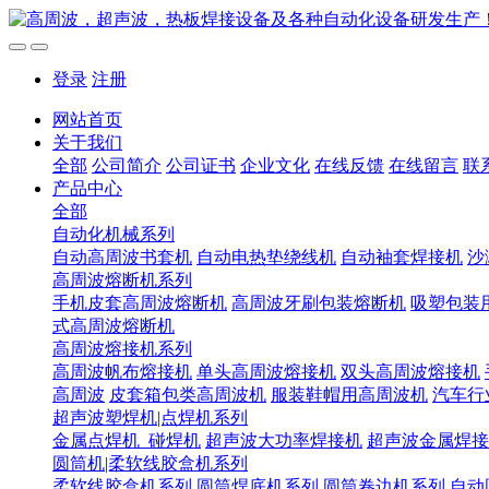
登录
注册
网站首页
关于我们
全部
公司简介
公司证书
企业文化
在线反馈
在线留言
联
产品中心
全部
自动化机械系列
自动高周波书套机
自动电热垫绕线机
自动袖套焊接机
沙
高周波熔断机系列
手机皮套高周波熔断机
高周波牙刷包装熔断机
吸塑包装
式高周波熔断机
高周波熔接机系列
高周波帆布熔接机
单头高周波熔接机
双头高周波熔接机
高周波
皮套箱包类高周波机
服装鞋帽用高周波机
汽车行
超声波塑焊机|点焊机系列
金属点焊机_碰焊机
超声波大功率焊接机
超声波金属焊接
圆筒机|柔软线胶盒机系列
柔软线胶盒机系列
圆筒焊底机系列
圆筒卷边机系列
自动