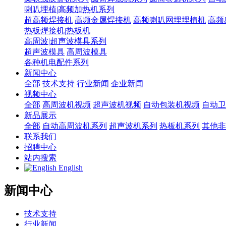
喇叭埋植|高频加热机系列
超高频焊接机
高频金属焊接机
高频喇叭网埋埋植机
高频
热板焊接机|热板机
高周波|超声波模具系列
超声波模具
高周波模具
各种机电配件系列
新闻中心
全部
技术支持
行业新闻
企业新闻
视频中心
全部
高周波机视频
超声波机视频
自动包装机视频
自动卫
新品展示
全部
自动高周波机系列
超声波机系列
热板机系列
其他非
联系我们
招聘中心
站内搜索
English
新闻中心
技术支持
行业新闻