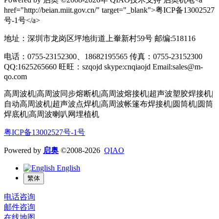
href="http://beian.miit.gov.cn/" target="_blank">粤ICP备13002527
号-1号</a>
地址：深圳市龙岗区坪地街道上輋新村59号 邮编:518116
电话：0755-23152300、18682195565 传真：0755-23152300
QQ:1625265660 旺旺：szqojd skype:cnqiaojd Email:sales@m-
qo.com
高周波机|高周波同步熔断机|高周波熔接机|超声波塑胶焊接机|
自动高周波机|超声波点焊机|高周波帐篷布焊接机|圆筒机|圆筒
焊底机|高周波喇叭网埋植机
粤ICP备13002527号-1号
Powered by
启奥
©2008-2026
QIAO
English
繁体
电话咨询
邮件咨询
在线地图