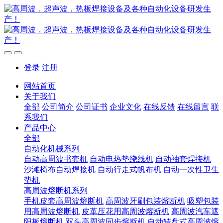
登录
注册
网站首页
关于我们
全部
公司简介
公司证书
企业文化
在线反馈
在线留言
联
系我们
产品中心
全部
自动化机械系列
自动高周波书套机
自动电热垫绕线机
自动袖套焊接机
沙滩椅布自动焊接机
自动行走式帆布机
自动一次性卫生
垫机
高周波熔断机系列
手机皮套高周波熔断机
高周波牙刷包装熔断机
吸塑包装
用高周波熔断机
皮革压花用高周波熔断机
高周波汽车遮
阳板熔断机
双头高周波同步熔断机
自动转盘式高周波熔