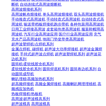
断机
自动连续式高周波熔断机
高周波熔接机系列
高周波帆布熔接机
单头高周波熔接机
双头高周波熔接机
手动推盘式高周波机
手动转盘式高周波机
自动转盘式高
周波机
输送带档板焊接机跑步带机
各种包装用高周波机
日用工业焊接高周波
皮套箱包类高周波机
服装鞋帽用高
周波机
汽车行业高周波应用
医疗行业高周波应用
充气
充水产品高周波机
地毯门垫坐垫类高周波机
超声波塑焊机|点焊机系列
金属点焊机_碰焊机
超声波大功率焊接机
超声波金属焊
接机
手持式超声波点焊机
超声波塑焊机系列
超声波花
边机系列
圆筒机|柔软线胶盒机系列
柔软线胶盒机系列
圆筒焊底机系列
圆筒卷边机系列
自
动圆筒成型机
喇叭埋植|高频加热机系列
超高频焊接机
高频金属焊接机
高频喇叭网埋埋植机
高
频感应加热机
热板焊接机|热板机
高周波|超声波模具系列
超声波模具
高周波模具