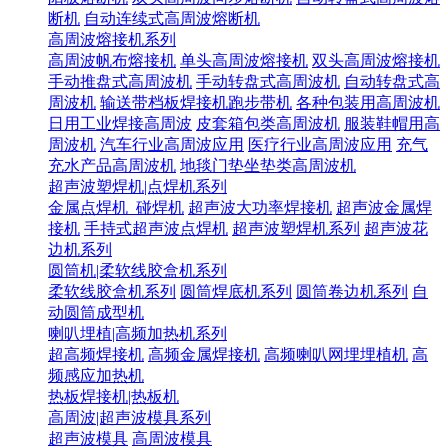
断机
自动连续式高周波熔断机
高周波熔接机系列
高周波帆布熔接机
单头高周波熔接机
双头高周波熔接机
手动推盘式高周波机
手动转盘式高周波机
自动转盘式高
周波机
输送带档板焊接机跑步带机
各种包装用高周波机
日用工业焊接高周波
皮套箱包类高周波机
服装鞋帽用高
周波机
汽车行业高周波应用
医疗行业高周波应用
充气
充水产品高周波机
地毯门垫坐垫类高周波机
超声波塑焊机|点焊机系列
金属点焊机_碰焊机
超声波大功率焊接机
超声波金属焊
接机
手持式超声波点焊机
超声波塑焊机系列
超声波花
边机系列
圆筒机|柔软线胶盒机系列
柔软线胶盒机系列
圆筒焊底机系列
圆筒卷边机系列
自
动圆筒成型机
喇叭埋植|高频加热机系列
超高频焊接机
高频金属焊接机
高频喇叭网埋埋植机
高
频感应加热机
热板焊接机|热板机
高周波|超声波模具系列
超声波模具
高周波模具