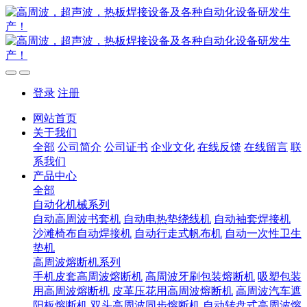
登录
注册
网站首页
关于我们
全部
公司简介
公司证书
企业文化
在线反馈
在线留言
联
系我们
产品中心
全部
自动化机械系列
自动高周波书套机
自动电热垫绕线机
自动袖套焊接机
沙滩椅布自动焊接机
自动行走式帆布机
自动一次性卫生
垫机
高周波熔断机系列
手机皮套高周波熔断机
高周波牙刷包装熔断机
吸塑包装
用高周波熔断机
皮革压花用高周波熔断机
高周波汽车遮
阳板熔断机
双头高周波同步熔断机
自动转盘式高周波熔