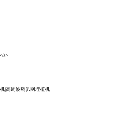
</a>
底机|高周波喇叭网埋植机