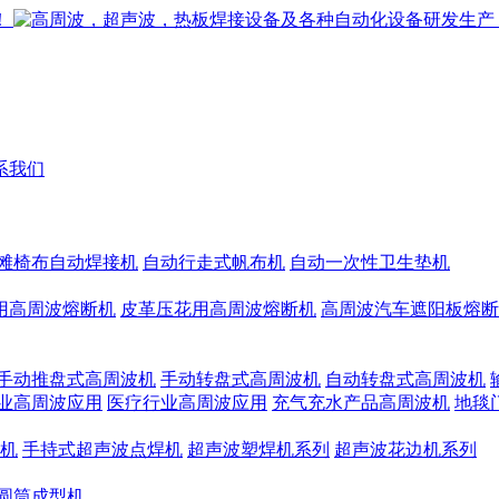
系我们
滩椅布自动焊接机
自动行走式帆布机
自动一次性卫生垫机
用高周波熔断机
皮革压花用高周波熔断机
高周波汽车遮阳板熔断
手动推盘式高周波机
手动转盘式高周波机
自动转盘式高周波机
业高周波应用
医疗行业高周波应用
充气充水产品高周波机
地毯
机
手持式超声波点焊机
超声波塑焊机系列
超声波花边机系列
圆筒成型机