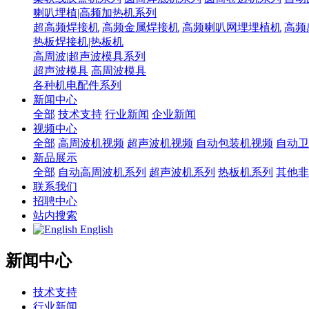
喇叭埋植|高频加热机系列
超高频焊接机
高频金属焊接机
高频喇叭网埋埋植机
高频
热板焊接机|热板机
高周波|超声波模具系列
超声波模具
高周波模具
各种机电配件系列
新闻中心
全部
技术支持
行业新闻
企业新闻
视频中心
全部
高周波机视频
超声波机视频
自动包装机视频
自动卫
新品展示
全部
自动高周波机系列
超声波机系列
热板机系列
其他非
联系我们
招聘中心
站内搜索
English
新闻中心
技术支持
行业新闻