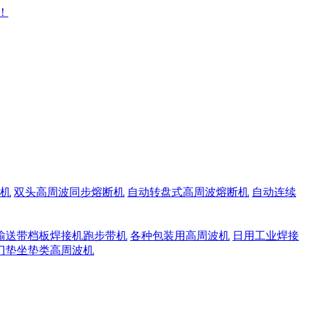
机
双头高周波同步熔断机
自动转盘式高周波熔断机
自动连续
输送带档板焊接机跑步带机
各种包装用高周波机
日用工业焊接
门垫坐垫类高周波机