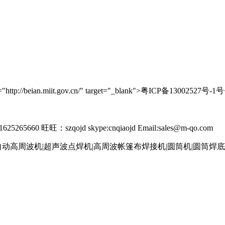
//beian.miit.gov.cn/" target="_blank">粤ICP备13002527号-1号
265660 旺旺：szqojd skype:cnqiaojd Email:sales@m-qo.com
自动高周波机|超声波点焊机|高周波帐篷布焊接机|圆筒机|圆筒焊