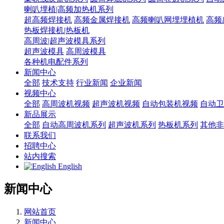
喇叭埋植|高频加热机系列
超高频焊接机
高频金属焊接机
高频喇叭网埋埋植机
高频
热板焊接机|热板机
高周波|超声波模具系列
超声波模具
高周波模具
各种机电配件系列
新闻中心
全部
技术支持
行业新闻
企业新闻
视频中心
全部
高周波机视频
超声波机视频
自动包装机视频
自动卫
新品展示
全部
自动高周波机系列
超声波机系列
热板机系列
其他非
联系我们
招聘中心
站内搜索
English
新闻中心
网站首页
新闻中心