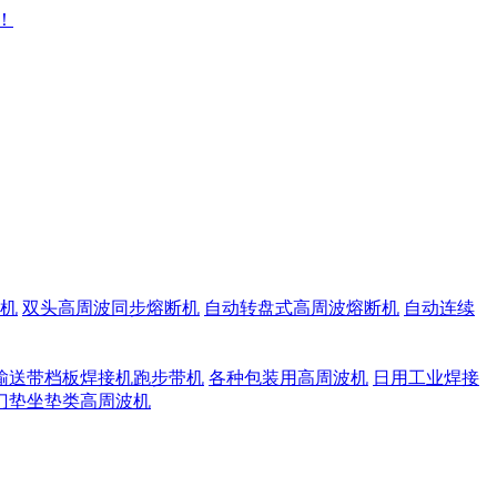
机
双头高周波同步熔断机
自动转盘式高周波熔断机
自动连续
输送带档板焊接机跑步带机
各种包装用高周波机
日用工业焊接
门垫坐垫类高周波机