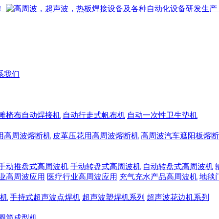
系我们
滩椅布自动焊接机
自动行走式帆布机
自动一次性卫生垫机
用高周波熔断机
皮革压花用高周波熔断机
高周波汽车遮阳板熔断
手动推盘式高周波机
手动转盘式高周波机
自动转盘式高周波机
业高周波应用
医疗行业高周波应用
充气充水产品高周波机
地毯
机
手持式超声波点焊机
超声波塑焊机系列
超声波花边机系列
圆筒成型机