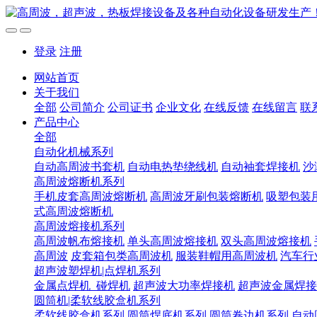
登录
注册
网站首页
关于我们
全部
公司简介
公司证书
企业文化
在线反馈
在线留言
联
产品中心
全部
自动化机械系列
自动高周波书套机
自动电热垫绕线机
自动袖套焊接机
沙
高周波熔断机系列
手机皮套高周波熔断机
高周波牙刷包装熔断机
吸塑包装
式高周波熔断机
高周波熔接机系列
高周波帆布熔接机
单头高周波熔接机
双头高周波熔接机
高周波
皮套箱包类高周波机
服装鞋帽用高周波机
汽车行
超声波塑焊机|点焊机系列
金属点焊机_碰焊机
超声波大功率焊接机
超声波金属焊接
圆筒机|柔软线胶盒机系列
柔软线胶盒机系列
圆筒焊底机系列
圆筒卷边机系列
自动