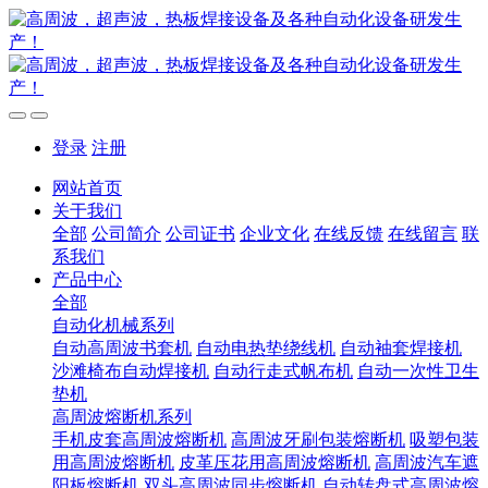
登录
注册
网站首页
关于我们
全部
公司简介
公司证书
企业文化
在线反馈
在线留言
联
系我们
产品中心
全部
自动化机械系列
自动高周波书套机
自动电热垫绕线机
自动袖套焊接机
沙滩椅布自动焊接机
自动行走式帆布机
自动一次性卫生
垫机
高周波熔断机系列
手机皮套高周波熔断机
高周波牙刷包装熔断机
吸塑包装
用高周波熔断机
皮革压花用高周波熔断机
高周波汽车遮
阳板熔断机
双头高周波同步熔断机
自动转盘式高周波熔