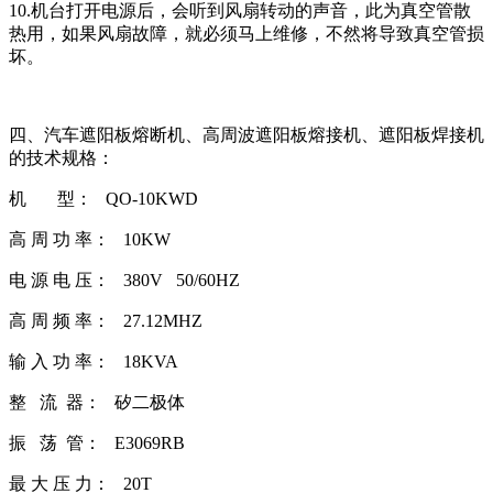
10.机台打开电源后，会听到风扇转动的声音，此为真空管散
热用，如果风扇故障，就必须马上维修，不然将导致真空管损
坏。
四、汽车遮阳板熔断机、高周波遮阳板熔接机、遮阳板焊接机
的技术规格：
机 型： QO-10KWD
高 周 功 率： 10KW
电 源 电 压： 380V 50/60HZ
高 周 频 率： 27.12MHZ
输 入 功 率： 18KVA
整 流 器： 矽二极体
振 荡 管： E3069RB
最 大 压 力： 20T