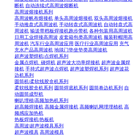
断机
自动连续式高周波熔断机
高周波熔接机系列
高周波帆布熔接机
单头高周波熔接机
双头高周波熔接机
手动推盘式高周波机
手动转盘式高周波机
自动转盘式高
周波机
输送带档板焊接机跑步带机
各种包装用高周波机
日用工业焊接高周波
皮套箱包类高周波机
服装鞋帽用高
周波机
汽车行业高周波应用
医疗行业高周波应用
充气
充水产品高周波机
地毯门垫坐垫类高周波机
超声波塑焊机|点焊机系列
金属点焊机_碰焊机
超声波大功率焊接机
超声波金属焊
接机
手持式超声波点焊机
超声波塑焊机系列
超声波花
边机系列
圆筒机|柔软线胶盒机系列
柔软线胶盒机系列
圆筒焊底机系列
圆筒卷边机系列
自
动圆筒成型机
喇叭埋植|高频加热机系列
超高频焊接机
高频金属焊接机
高频喇叭网埋埋植机
高
频感应加热机
热板焊接机|热板机
高周波|超声波模具系列
超声波模具
高周波模具