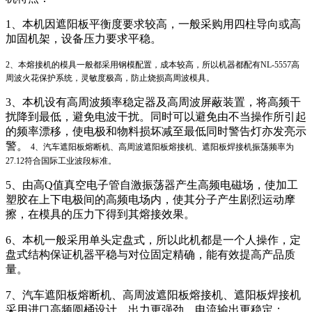
1、本机因遮阳板平衡度要求较高，一般采购用四柱导向或高
加固机架，设备压力要求平稳。
2、本熔接机的模具一般都采用钢模配置，成本较高，所以机器都配有NL-5557高
周波火花保护系统，灵敏度极高，防止烧损高周波模具。
3、本机设有高周波频率稳定器及高周波屏蔽装置，将高频干
扰降到最低，避免电波干扰。同时可以避免由不当操作所引起
的频率漂移，使电极和物料损坏减至最低同时警告灯亦发亮示
警。
4、汽车遮阳板熔断机、高周波遮阳板熔接机、遮阳板焊接机振荡频率为
27.12符合国际工业波段标准。
5、由高Q值真空电子管自激振荡器产生高频电磁场，使加工
塑胶在上下电极间的高频电场内，使其分子产生剧烈运动摩
擦，在模具的压力下得到其熔接效果。
6、本机一般采用单头定盘式，所以此机都是一个人操作，定
盘式结构保证机器平稳与对位固定精确，能有效提高产品质
量。
7、汽车遮阳板熔断机、高周波遮阳板熔接机、遮阳板焊接机
采用进口高频圆桶设计，出力更强劲，电流输出更稳定；