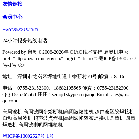
友情链接
会员中心
+8618682195565
24小时报务热线电话
Powered by 启奥 ©2008-2026年 QIAO技术支持 启奥机电<a
href="http://beian.miit.gov.cn/" target="_blank">粤ICP备13002527
号-1号</a>
地址：深圳市龙岗区坪地街道上輋新村59号 邮编:518116
电话：0755-23152300、18682195565 传真：0755-23152300
QQ:1625265660 旺旺：szqojd skype:cnqiaojd Email:sales@m-
qo.com
高周波机|高周波同步熔断机|高周波熔接机|超声波塑胶焊接机|
自动高周波机|超声波点焊机|高周波帐篷布焊接机|圆筒机|圆筒
焊底机|高周波喇叭网埋植机
粤ICP备13002527号-1号