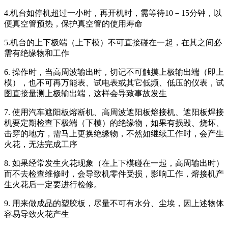
4.机台如停机超过一小时，再开机时，需等待10－15分钟，以
便真空管预热，保护真空管的使用寿命
5.机台的上下极端（上下模）不可直接碰在一起，在其之间必
需有绝缘物和工作
6. 操作时，当高周波输出时，切记不可触摸上极输出端（即上
模），也不可再万能表、试电表或其它低频、低压的仪表，试
图直接量测上极输出端，这样会导致事故发生
7. 使用汽车遮阳板熔断机、高周波遮阳板熔接机、遮阳板焊接
机要定期检查下极端（下模）的绝缘物，如果有损毁、烧坏、
击穿的地方，需马上更换绝缘物，不然如继续工作时，会产生
火花，无法完成工序
8. 如果经常发生火花现象（在上下模碰在一起，高周输出时）
而不去检查维修时，会导致机零件受损，影响工作，熔接机产
生火花后一定要进行检修。
9. 用来做成品的塑胶板，尽量不可有水分、尘埃，因上述物体
容易导致火花产生