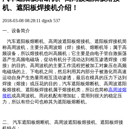
机、遮阳板焊接机介绍！
2018-03-08 08:28:11
djpxh
537
一、设备简介
汽车遮阳板熔断机、高周波遮阳板熔接机、遮阳板焊接机简
称高周波机，主要分高周波熔（焊）接机、熔断机等；属于高
频设备，所以熔接机也叫高频机；它主要是由电子管自激振荡
器产生高频电磁场，促动有机分子流动达到相互渗透焊接（熔
接）的目的。高周波机的主要工作流程把被加工对象压在高频
电磁场的上、下电机之间，然后利用其内部分子被激化而高速
运动自身产生热量而相互流动渗透，最后在模具的压力下达到
焊接（熔接）或压花的目的，汽车遮阳板熔断机、高周波遮阳
板熔接机、遮阳板焊接机属于熔接机类，所以也简称
高周波熔
接机
或高周波机。而此机配有增加缸，需用到很大的稳定压
力，所以有些公司也称其为遮阳板熔断机。
二、 汽车遮阳板熔断机、高周波遮阳板熔接机、遮阳板焊接
机特点：