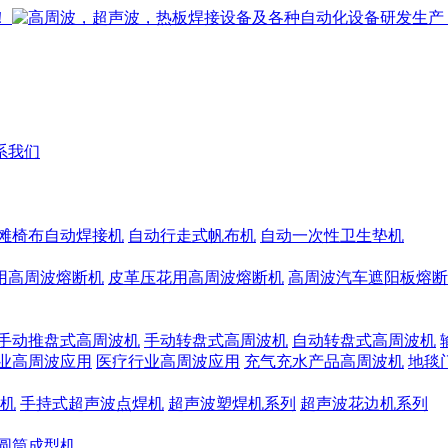
系我们
滩椅布自动焊接机
自动行走式帆布机
自动一次性卫生垫机
用高周波熔断机
皮革压花用高周波熔断机
高周波汽车遮阳板熔断
手动推盘式高周波机
手动转盘式高周波机
自动转盘式高周波机
业高周波应用
医疗行业高周波应用
充气充水产品高周波机
地毯
机
手持式超声波点焊机
超声波塑焊机系列
超声波花边机系列
圆筒成型机