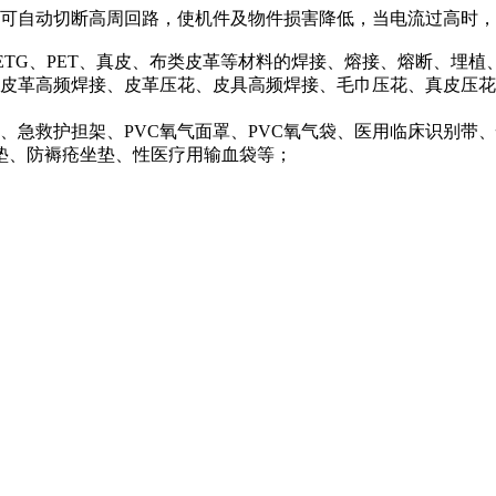
可自动切断高周回路，使机件及物件损害降低，当电流过高时，
PETG、PET、真皮、布类皮革等材料的焊接、熔接、熔断、埋
皮革高频焊接、皮革压花、皮具高频焊接、毛巾压花、真皮压花
急救护担架、PVC氧气面罩、PVC氧气袋、医用临床识别带
垫、防褥疮坐垫、性医疗用输血袋等；