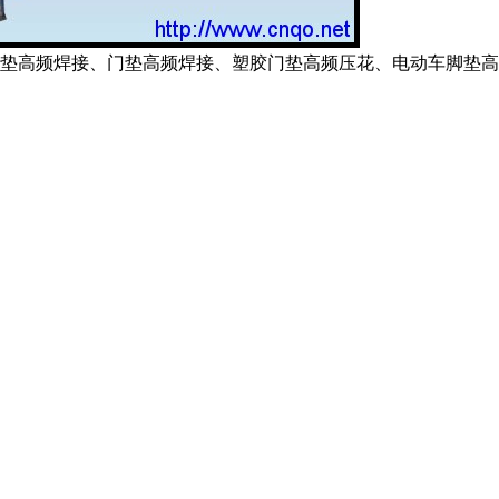
地垫高频焊接、门垫高频焊接、塑胶门垫高频压花、电动车脚垫