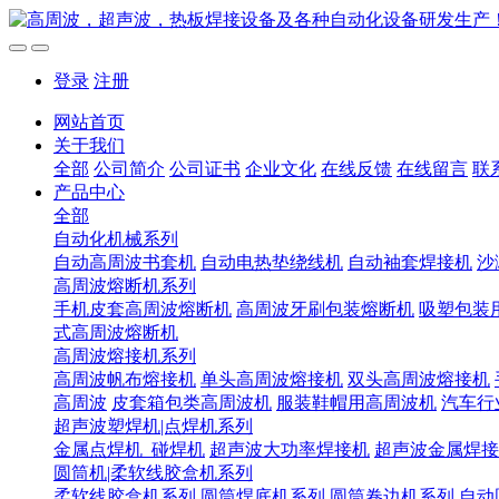
登录
注册
网站首页
关于我们
全部
公司简介
公司证书
企业文化
在线反馈
在线留言
联
产品中心
全部
自动化机械系列
自动高周波书套机
自动电热垫绕线机
自动袖套焊接机
沙
高周波熔断机系列
手机皮套高周波熔断机
高周波牙刷包装熔断机
吸塑包装
式高周波熔断机
高周波熔接机系列
高周波帆布熔接机
单头高周波熔接机
双头高周波熔接机
高周波
皮套箱包类高周波机
服装鞋帽用高周波机
汽车行
超声波塑焊机|点焊机系列
金属点焊机_碰焊机
超声波大功率焊接机
超声波金属焊接
圆筒机|柔软线胶盒机系列
柔软线胶盒机系列
圆筒焊底机系列
圆筒卷边机系列
自动