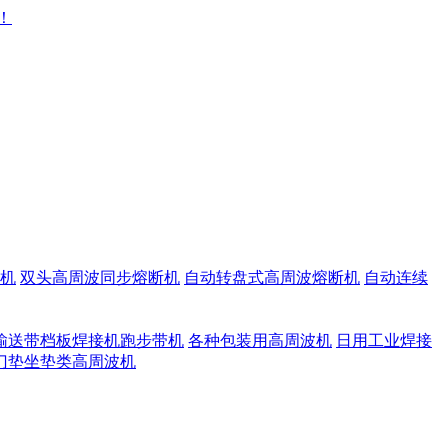
机
双头高周波同步熔断机
自动转盘式高周波熔断机
自动连续
输送带档板焊接机跑步带机
各种包装用高周波机
日用工业焊接
门垫坐垫类高周波机