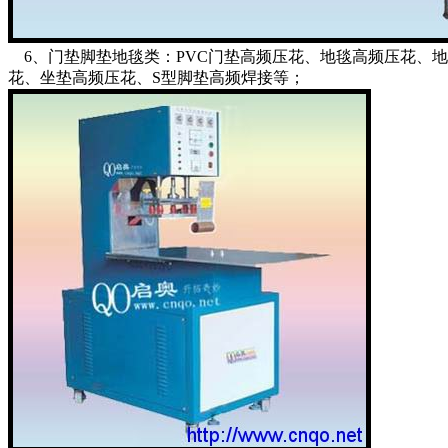
6、门垫脚垫地毯类：PVC门垫高频压花、地毯高频压花、
花、坐垫高频压花、S型脚垫高频焊接等；