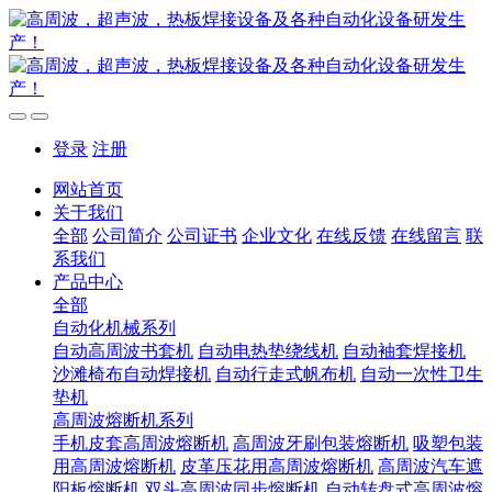
登录
注册
网站首页
关于我们
全部
公司简介
公司证书
企业文化
在线反馈
在线留言
联
系我们
产品中心
全部
自动化机械系列
自动高周波书套机
自动电热垫绕线机
自动袖套焊接机
沙滩椅布自动焊接机
自动行走式帆布机
自动一次性卫生
垫机
高周波熔断机系列
手机皮套高周波熔断机
高周波牙刷包装熔断机
吸塑包装
用高周波熔断机
皮革压花用高周波熔断机
高周波汽车遮
阳板熔断机
双头高周波同步熔断机
自动转盘式高周波熔