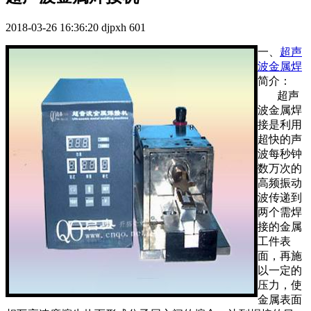
2018-03-26 16:36:20
djpxh
601
一、
超声
波金属焊
简介：
超声
波金属焊
接是利用
超快的声
波每秒钟
数万次的
高频振动
波传递到
两个需焊
接的金属
工件表
面，再施
以一定的
压力，使
金属表面