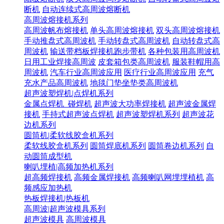
断机
自动连续式高周波熔断机
高周波熔接机系列
高周波帆布熔接机
单头高周波熔接机
双头高周波熔接机
手动推盘式高周波机
手动转盘式高周波机
自动转盘式高
周波机
输送带档板焊接机跑步带机
各种包装用高周波机
日用工业焊接高周波
皮套箱包类高周波机
服装鞋帽用高
周波机
汽车行业高周波应用
医疗行业高周波应用
充气
充水产品高周波机
地毯门垫坐垫类高周波机
超声波塑焊机|点焊机系列
金属点焊机_碰焊机
超声波大功率焊接机
超声波金属焊
接机
手持式超声波点焊机
超声波塑焊机系列
超声波花
边机系列
圆筒机|柔软线胶盒机系列
柔软线胶盒机系列
圆筒焊底机系列
圆筒卷边机系列
自
动圆筒成型机
喇叭埋植|高频加热机系列
超高频焊接机
高频金属焊接机
高频喇叭网埋埋植机
高
频感应加热机
热板焊接机|热板机
高周波|超声波模具系列
超声波模具
高周波模具