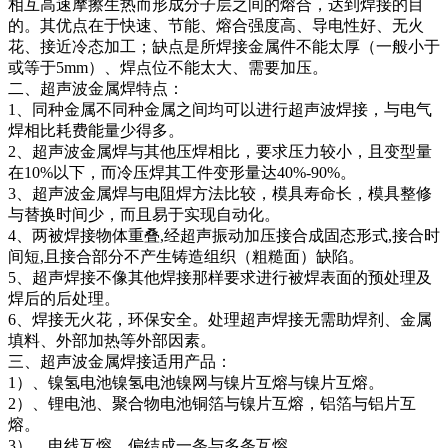
相互高速摩擦生热而形成分子层之间的熔合，达到焊接的目
的。其优点在于快速、节能、熔合强度高、导电性好、无火
花、接近冷态加工；缺点是所焊接金属件不能太厚（一般小于
或等于5mm）、焊点位不能太大、需要加压。
二、超声波金属焊特点：
1、同种金属不同种金属之间均可以进行超声波焊接，与电气
焊相比耗费能量少得多。
2、超声波金属焊与其他压焊相比，要求压力较小，且变型量
在10%以下，而冷压焊其工件变形量达40%-90%。
3、超声波金属焊与电阻焊方法比较，模具寿命长，模具整修
与替换时间少，而且易于实现自动化。
4、两被焊接物体重叠,经超声振动加压接合成固态形式,接合时
间短,且接合部分不产生铸造组织（粗糙面）缺陷。
5、超声焊接不像其他焊接那样要求进行被焊表面的预处理及
焊后的后处理。
6、焊接无火花，环保安全。处理超声焊接无需助焊剂、金属
填料、外部加热等外部因素。
三、超声波金属焊接适用产品：
1）、镍氢电池镍氢电池镍网与镍片互熔与镍片互熔。
2）、锂电池、聚合物电池铜箔与镍片互熔，铝箔与铝片互
熔。
3）、电线互熔，偏结成一条与多条互熔。