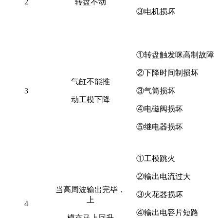
2
转盘不动
③电机损坏
①转盘触发咪高制故障
②下降时间制损坏
气缸不能推
3
③气筒损坏
动工模下降
④电磁阀损坏
⑤继电器损坏
①工模跳火
②输出电流过大
当高周波输出完毕，
③火花器损坏
上
4
④输出电容片短路
模亦马上回升