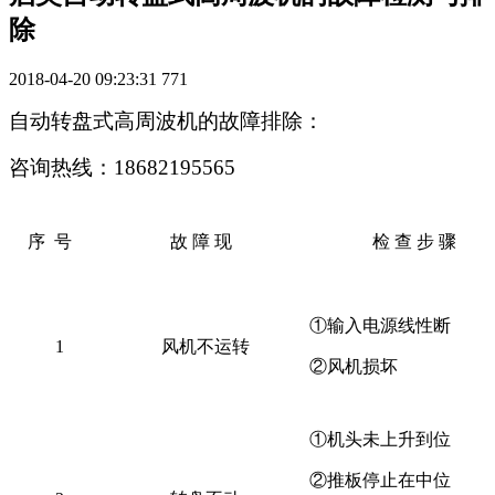
除
2018-04-20 09:23:31
771
自动转盘式高周波机的故障排除：
咨询热线：18682195565
序 号
故 障 现
检 查 步 骤
①输入电源线性断
1
风机不运转
②风机损坏
①机头未上升到位
②推板停止在中位