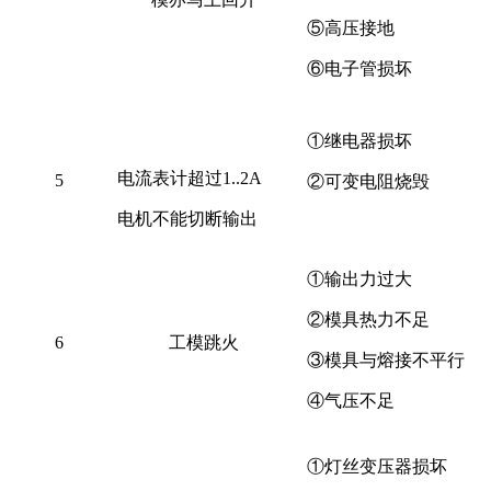
⑤高压接地
⑥电子管损坏
①继电器损坏
电流表计超过
1..2A
5
②可变电阻烧毁
电机不能切断输出
①输出力过大
②模具热力不足
6
工模跳火
③模具与熔接不平行
④气压不足
①灯丝变压器损坏