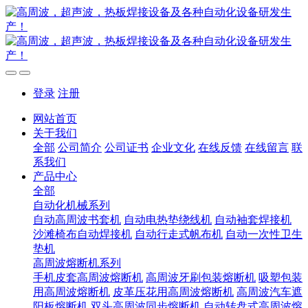
登录
注册
网站首页
关于我们
全部
公司简介
公司证书
企业文化
在线反馈
在线留言
联
系我们
产品中心
全部
自动化机械系列
自动高周波书套机
自动电热垫绕线机
自动袖套焊接机
沙滩椅布自动焊接机
自动行走式帆布机
自动一次性卫生
垫机
高周波熔断机系列
手机皮套高周波熔断机
高周波牙刷包装熔断机
吸塑包装
用高周波熔断机
皮革压花用高周波熔断机
高周波汽车遮
阳板熔断机
双头高周波同步熔断机
自动转盘式高周波熔