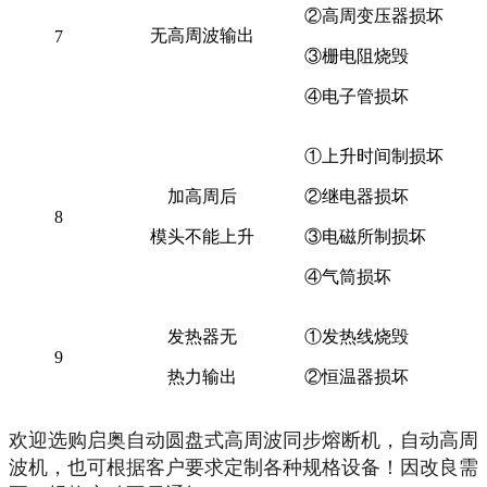
②高周变压器损坏
无高周波输出
7
③栅电阻烧毁
④电子管损坏
①上升时间制损坏
加高周后
②继电器损坏
8
模头不能上升
③电磁所制损坏
④气筒损坏
发热器无
①发热线烧毁
9
热力输出
②恒温器损坏
欢迎选购启奥自动圆盘式高周波同步熔断机，自动高周
波机，也可根据客户要求定制各种规格设备！因改良需