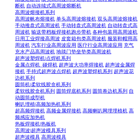
断机
自动连续式高周波熔断机
高周波熔接机系列
高周波帆布熔接机
单头高周波熔接机
双头高周波熔接机
手动推盘式高周波机
手动转盘式高周波机
自动转盘式高
周波机
输送带档板焊接机跑步带机
各种包装用高周波机
日用工业焊接高周波
皮套箱包类高周波机
服装鞋帽用高
周波机
汽车行业高周波应用
医疗行业高周波应用
充气
充水产品高周波机
地毯门垫坐垫类高周波机
超声波塑焊机|点焊机系列
金属点焊机_碰焊机
超声波大功率焊接机
超声波金属焊
接机
手持式超声波点焊机
超声波塑焊机系列
超声波花
边机系列
圆筒机|柔软线胶盒机系列
柔软线胶盒机系列
圆筒焊底机系列
圆筒卷边机系列
自
动圆筒成型机
喇叭埋植|高频加热机系列
超高频焊接机
高频金属焊接机
高频喇叭网埋埋植机
高
频感应加热机
热板焊接机|热板机
高周波|超声波模具系列
超声波模具
高周波模具