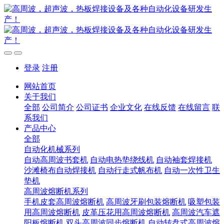
登录
注册
网站首页
关于我们
全部
公司简介
公司证书
企业文化
在线反馈
在线留言
联
系我们
产品中心
全部
自动化机械系列
自动高周波书套机
自动电热垫绕线机
自动袖套焊接机
沙滩椅布自动焊接机
自动行走式帆布机
自动一次性卫生
垫机
高周波熔断机系列
手机皮套高周波熔断机
高周波牙刷包装熔断机
吸塑包装
用高周波熔断机
皮革压花用高周波熔断机
高周波汽车遮
阳板熔断机
双头高周波同步熔断机
自动转盘式高周波熔