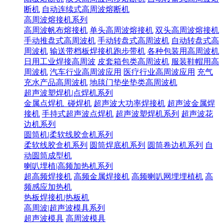
断机
自动连续式高周波熔断机
高周波熔接机系列
高周波帆布熔接机
单头高周波熔接机
双头高周波熔接机
手动推盘式高周波机
手动转盘式高周波机
自动转盘式高
周波机
输送带档板焊接机跑步带机
各种包装用高周波机
日用工业焊接高周波
皮套箱包类高周波机
服装鞋帽用高
周波机
汽车行业高周波应用
医疗行业高周波应用
充气
充水产品高周波机
地毯门垫坐垫类高周波机
超声波塑焊机|点焊机系列
金属点焊机_碰焊机
超声波大功率焊接机
超声波金属焊
接机
手持式超声波点焊机
超声波塑焊机系列
超声波花
边机系列
圆筒机|柔软线胶盒机系列
柔软线胶盒机系列
圆筒焊底机系列
圆筒卷边机系列
自
动圆筒成型机
喇叭埋植|高频加热机系列
超高频焊接机
高频金属焊接机
高频喇叭网埋埋植机
高
频感应加热机
热板焊接机|热板机
高周波|超声波模具系列
超声波模具
高周波模具