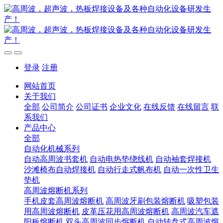
登录
注册
网站首页
关于我们
全部
公司简介
公司证书
企业文化
在线反馈
在线留言
联
系我们
产品中心
全部
自动化机械系列
自动高周波书套机
自动电热垫绕线机
自动袖套焊接机
沙滩椅布自动焊接机
自动行走式帆布机
自动一次性卫生
垫机
高周波熔断机系列
手机皮套高周波熔断机
高周波牙刷包装熔断机
吸塑包装
用高周波熔断机
皮革压花用高周波熔断机
高周波汽车遮
阳板熔断机
双头高周波同步熔断机
自动转盘式高周波熔