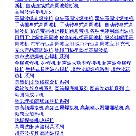
断机
自动连续式高周波熔断机
高周波熔接机系列
高周波帆布熔接机
单头高周波熔接机
双头高周波熔接机
手动推盘式高周波机
手动转盘式高周波机
自动转盘式高
周波机
输送带档板焊接机跑步带机
各种包装用高周波机
日用工业焊接高周波
皮套箱包类高周波机
服装鞋帽用高
周波机
汽车行业高周波应用
医疗行业高周波应用
充气
充水产品高周波机
地毯门垫坐垫类高周波机
超声波塑焊机|点焊机系列
金属点焊机_碰焊机
超声波大功率焊接机
超声波金属焊
接机
手持式超声波点焊机
超声波塑焊机系列
超声波花
边机系列
圆筒机|柔软线胶盒机系列
柔软线胶盒机系列
圆筒焊底机系列
圆筒卷边机系列
自
动圆筒成型机
喇叭埋植|高频加热机系列
超高频焊接机
高频金属焊接机
高频喇叭网埋埋植机
高
频感应加热机
热板焊接机|热板机
高周波|超声波模具系列
超声波模具
高周波模具