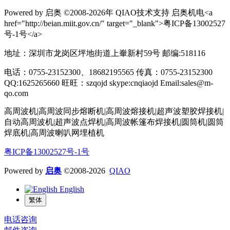
Powered by 启奥 ©2008-2026年 QIAO技术支持 启奥机电<a
href="http://beian.miit.gov.cn/" target="_blank">粤ICP备13002527
号-1号</a>
地址：深圳市龙岗区坪地街道上輋新村59号 邮编:518116
电话：0755-23152300、18682195565 传真：0755-23152300
QQ:1625265660 旺旺：szqojd skype:cnqiaojd Email:sales@m-
qo.com
高周波机|高周波同步熔断机|高周波熔接机|超声波塑胶焊接机|
自动高周波机|超声波点焊机|高周波帐篷布焊接机|圆筒机|圆筒
焊底机|高周波喇叭网埋植机
粤ICP备13002527号-1号
Powered by
启奥
©2008-2026
QIAO
English
繁体
电话咨询