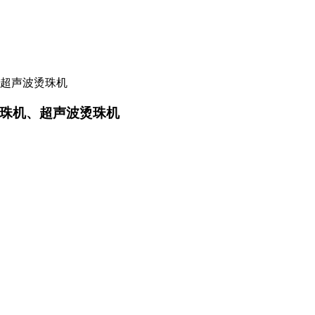
珠机、超声波烫珠机