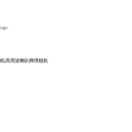
</a>
底机|高周波喇叭网埋植机