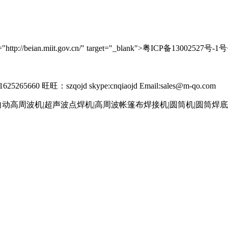
//beian.miit.gov.cn/" target="_blank">粤ICP备13002527号-1号
265660 旺旺：szqojd skype:cnqiaojd Email:sales@m-qo.com
自动高周波机|超声波点焊机|高周波帐篷布焊接机|圆筒机|圆筒焊