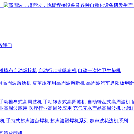
系我们
滩椅布自动焊接机
自动行走式帆布机
自动一次性卫生垫机
用高周波熔断机
皮革压花用高周波熔断机
高周波汽车遮阳板熔断
手动推盘式高周波机
手动转盘式高周波机
自动转盘式高周波机
业高周波应用
医疗行业高周波应用
充气充水产品高周波机
地毯
机
手持式超声波点焊机
超声波塑焊机系列
超声波花边机系列
圆筒成型机