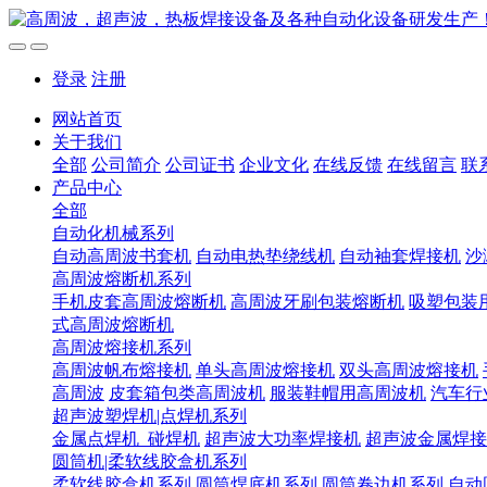
登录
注册
网站首页
关于我们
全部
公司简介
公司证书
企业文化
在线反馈
在线留言
联
产品中心
全部
自动化机械系列
自动高周波书套机
自动电热垫绕线机
自动袖套焊接机
沙
高周波熔断机系列
手机皮套高周波熔断机
高周波牙刷包装熔断机
吸塑包装
式高周波熔断机
高周波熔接机系列
高周波帆布熔接机
单头高周波熔接机
双头高周波熔接机
高周波
皮套箱包类高周波机
服装鞋帽用高周波机
汽车行
超声波塑焊机|点焊机系列
金属点焊机_碰焊机
超声波大功率焊接机
超声波金属焊接
圆筒机|柔软线胶盒机系列
柔软线胶盒机系列
圆筒焊底机系列
圆筒卷边机系列
自动