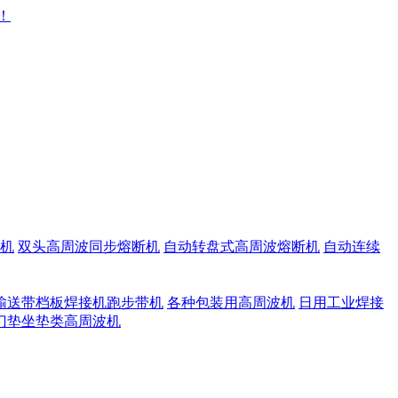
机
双头高周波同步熔断机
自动转盘式高周波熔断机
自动连续
输送带档板焊接机跑步带机
各种包装用高周波机
日用工业焊接
门垫坐垫类高周波机