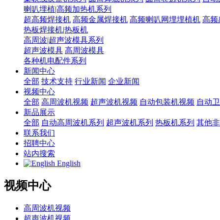
喇叭埋植|高频加热机系列
超高频焊接机
高频金属焊接机
高频喇叭网埋埋植机
高频
热板焊接机|热板机
高周波|超声波模具系列
超声波模具
高周波模具
各种机电配件系列
新闻中心
全部
技术支持
行业新闻
企业新闻
视频中心
全部
高周波机视频
超声波机视频
自动包装机视频
自动卫
新品展示
全部
自动高周波机系列
超声波机系列
热板机系列
其他非
联系我们
招聘中心
站内搜索
English
视频中心
高周波机视频
超声波机视频