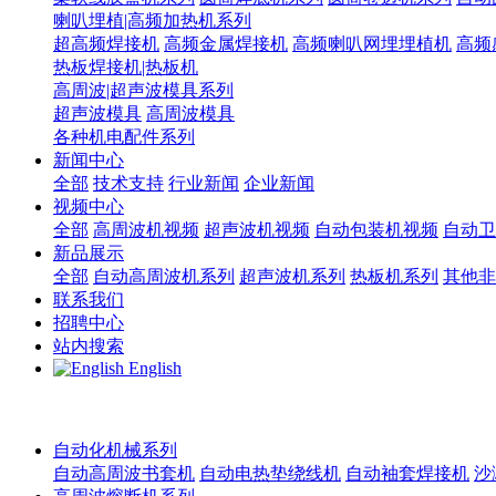
喇叭埋植|高频加热机系列
超高频焊接机
高频金属焊接机
高频喇叭网埋埋植机
高频
热板焊接机|热板机
高周波|超声波模具系列
超声波模具
高周波模具
各种机电配件系列
新闻中心
全部
技术支持
行业新闻
企业新闻
视频中心
全部
高周波机视频
超声波机视频
自动包装机视频
自动卫
新品展示
全部
自动高周波机系列
超声波机系列
热板机系列
其他非
联系我们
招聘中心
站内搜索
English
自动化机械系列
自动高周波书套机
自动电热垫绕线机
自动袖套焊接机
沙