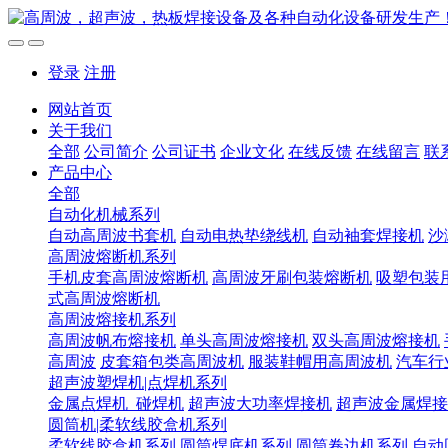
登录
注册
网站首页
关于我们
全部
公司简介
公司证书
企业文化
在线反馈
在线留言
联
产品中心
全部
自动化机械系列
自动高周波书套机
自动电热垫绕线机
自动袖套焊接机
沙
高周波熔断机系列
手机皮套高周波熔断机
高周波牙刷包装熔断机
吸塑包装
式高周波熔断机
高周波熔接机系列
高周波帆布熔接机
单头高周波熔接机
双头高周波熔接机
高周波
皮套箱包类高周波机
服装鞋帽用高周波机
汽车行
超声波塑焊机|点焊机系列
金属点焊机_碰焊机
超声波大功率焊接机
超声波金属焊接
圆筒机|柔软线胶盒机系列
柔软线胶盒机系列
圆筒焊底机系列
圆筒卷边机系列
自动