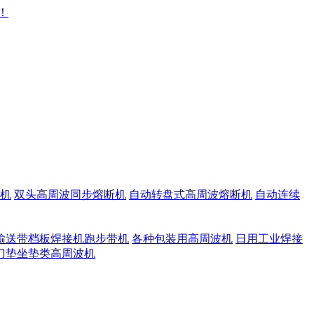
机
双头高周波同步熔断机
自动转盘式高周波熔断机
自动连续
输送带档板焊接机跑步带机
各种包装用高周波机
日用工业焊接
门垫坐垫类高周波机