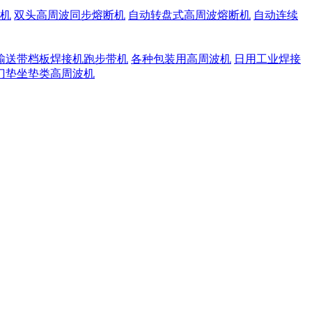
机
双头高周波同步熔断机
自动转盘式高周波熔断机
自动连续
输送带档板焊接机跑步带机
各种包装用高周波机
日用工业焊接
门垫坐垫类高周波机