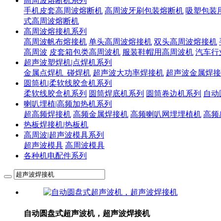
高周波熔断机系列
手机皮套高周波熔断机
高周波牙刷包装熔断机
吸塑包装
式高周波熔断机
高周波熔接机系列
高周波帆布熔接机
单头高周波熔接机
双头高周波熔接机
高周波
皮套箱包类高周波机
服装鞋帽用高周波机
汽车行
超声波塑焊机|点焊机系列
金属点焊机_碰焊机
超声波大功率焊接机
超声波金属焊接
圆筒机|柔软线胶盒机系列
柔软线胶盒机系列
圆筒焊底机系列
圆筒卷边机系列
自动
喇叭埋植|高频加热机系列
超高频焊接机
高频金属焊接机
高频喇叭网埋埋植机
高频
热板焊接机|热板机
高周波|超声波模具系列
超声波模具
高周波模具
各种机电配件系列
自动圆盘式超声波机，超声波焊接机