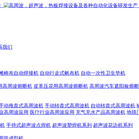
系我们
滩椅布自动焊接机
自动行走式帆布机
自动一次性卫生垫机
用高周波熔断机
皮革压花用高周波熔断机
高周波汽车遮阳板熔断
手动推盘式高周波机
手动转盘式高周波机
自动转盘式高周波机
业高周波应用
医疗行业高周波应用
充气充水产品高周波机
地毯
机
手持式超声波点焊机
超声波塑焊机系列
超声波花边机系列
圆筒成型机