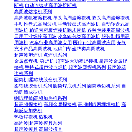
断机
自动连续式高周波熔断机
高周波熔接机系列
高周波帆布熔接机
单头高周波熔接机
双头高周波熔接机
手动推盘式高周波机
手动转盘式高周波机
自动转盘式高
周波机
输送带档板焊接机跑步带机
各种包装用高周波机
日用工业焊接高周波
皮套箱包类高周波机
服装鞋帽用高
周波机
汽车行业高周波应用
医疗行业高周波应用
充气
充水产品高周波机
地毯门垫坐垫类高周波机
超声波塑焊机|点焊机系列
金属点焊机_碰焊机
超声波大功率焊接机
超声波金属焊
接机
手持式超声波点焊机
超声波塑焊机系列
超声波花
边机系列
圆筒机|柔软线胶盒机系列
柔软线胶盒机系列
圆筒焊底机系列
圆筒卷边机系列
自
动圆筒成型机
喇叭埋植|高频加热机系列
超高频焊接机
高频金属焊接机
高频喇叭网埋埋植机
高
频感应加热机
热板焊接机|热板机
高周波|超声波模具系列
超声波模具
高周波模具