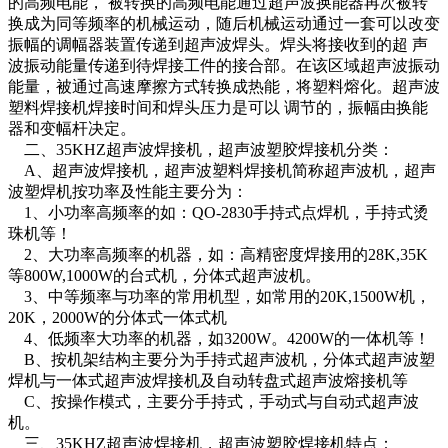
的高频电能， 被转换的高频电能通过超声波换能器再次被转
换成为同等频率的机械运动，随后机械运动通过一套可以改变
振幅的调幅器装置传递到超声波焊头。焊头将接收到的超 声
波振动能量传递到待焊接工件的接合部。在该区域超声波振动
能量，被通过高速摩擦方式转换成热能，将塑料熔化。超声波
塑料焊接机焊接时间和焊头压力是可以 调节的，振幅由换能
器和变幅杆决定。
二、35KHZ超声波焊接机，超声波塑胶焊接机分类：
A、超声波焊接机，超声波塑料焊接机简称超声波机，超声
波塑焊机按功率及性能主要分为：
1、小功率高频率的如：QO-2830手持式点焊机，手持式烫
珠机等！
2、大功率高频率的机器，如：高精密度焊接用的28K,35K
等800W,1000W的台式机，分体式超声波机。
3、中等频率与功率的常用机型，如常用的20K,1500W机，
20K，2000W的分体式一体式机
4、低频率大功率的机器，如3200W。4200W的一体机等！
B、按机架结构主要分为手持式超声波机，分体式超声波塑
焊机与一体式超声波焊接机及自动转盘式超声波熔接机等
C、按操作模式，主要分手持式，手动式与自动式超声波
机。
三、35KHZ超声波焊接机，超声波塑胶焊接机特点：