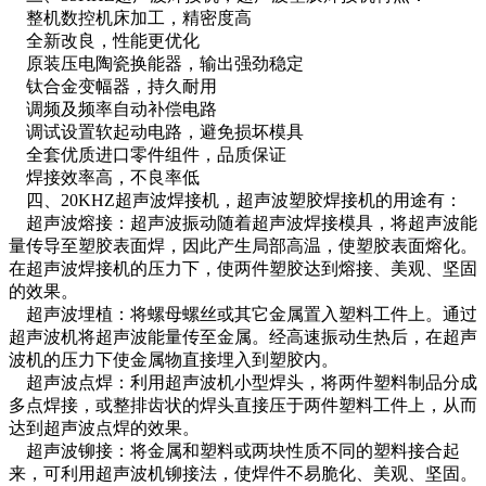
整机数控机床加工，精密度高
全新改良，性能更优化
原装压电陶瓷换能器，输出强劲稳定
钛合金变幅器，持久耐用
调频及频率自动补偿电路
调试设置软起动电路，避免损坏模具
全套优质进口零件组件，品质保证
焊接效率高，不良率低
四、20KHZ超声波焊接机，超声波塑胶焊接机的用途有：
超声波熔接：超声波振动随着超声波焊接模具，将超声波能
量传导至塑胶表面焊，因此产生局部高温，使塑胶表面熔化。
在超声波焊接机的压力下，使两件塑胶达到熔接、美观、坚固
的效果。
超声波埋植：将螺母螺丝或其它金属置入塑料工件上。通过
超声波机将超声波能量传至金属。经高速振动生热后，在超声
波机的压力下使金属物直接埋入到塑胶内。
超声波点焊：利用超声波机小型焊头，将两件塑料制品分成
多点焊接，或整排齿状的焊头直接压于两件塑料工件上，从而
达到超声波点焊的效果。
超声波铆接：将金属和塑料或两块性质不同的塑料接合起
来，可利用超声波机铆接法，使焊件不易脆化、美观、坚固。