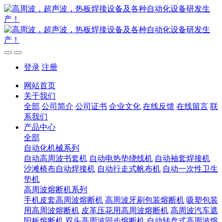
登录
注册
网站首页
关于我们
全部
公司简介
公司证书
企业文化
在线反馈
在线留言
联
系我们
产品中心
全部
自动化机械系列
自动高周波书套机
自动电热垫绕线机
自动袖套焊接机
沙滩椅布自动焊接机
自动行走式帆布机
自动一次性卫生
垫机
高周波熔断机系列
手机皮套高周波熔断机
高周波牙刷包装熔断机
吸塑包装
用高周波熔断机
皮革压花用高周波熔断机
高周波汽车遮
阳板熔断机
双头高周波同步熔断机
自动转盘式高周波熔