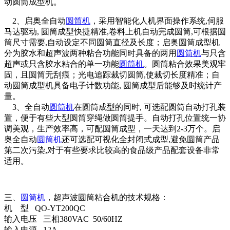
动圆筒成型机。
2、启奥全自动
圆筒机
，采用智能化人机界面操作系统,伺服
马达驱动, 圆筒成型快捷精准,卷料上机自动完成圆筒,可根据圆
筒尺寸需要,自动设定不同圆筒直径及长度；启奥圆筒成型机
分为胶水和超声波两种粘合功能同时具备的两用
圆筒机
与只含
超声或只含胶水粘合的单一功能
圆筒机
。圆筒粘合效果美观牢
固，且圆筒无刮痕；光电追踪裁切圆筒,使裁切长度精准；自
动圆筒成型机具备电子计数功能, 圆筒成型后能够及时统计产
量。
3、全自动
圆筒机
在圆筒成型的同时, 可选配圆筒自动打孔装
置，便于有些大型圆筒穿绳做圆筒提手。自动打孔位置统一协
调美观，生产效率高，可配圆筒成型，一天达到2-3万个。启
奥全自动
圆筒机
还可选配可视化全封闭式成型,避免圆筒产品
第二次污染,对于有些要求比较高的食品级产品配套设备非常
适用。
三、
圆筒机
，超声波圆筒粘合机的技术规格：
机 型 QO-YT200QC
输入电压 三相380VAC 50/60HZ
输入电源 12A