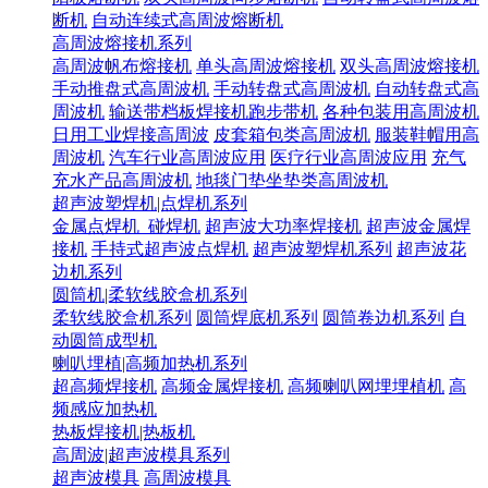
断机
自动连续式高周波熔断机
高周波熔接机系列
高周波帆布熔接机
单头高周波熔接机
双头高周波熔接机
手动推盘式高周波机
手动转盘式高周波机
自动转盘式高
周波机
输送带档板焊接机跑步带机
各种包装用高周波机
日用工业焊接高周波
皮套箱包类高周波机
服装鞋帽用高
周波机
汽车行业高周波应用
医疗行业高周波应用
充气
充水产品高周波机
地毯门垫坐垫类高周波机
超声波塑焊机|点焊机系列
金属点焊机_碰焊机
超声波大功率焊接机
超声波金属焊
接机
手持式超声波点焊机
超声波塑焊机系列
超声波花
边机系列
圆筒机|柔软线胶盒机系列
柔软线胶盒机系列
圆筒焊底机系列
圆筒卷边机系列
自
动圆筒成型机
喇叭埋植|高频加热机系列
超高频焊接机
高频金属焊接机
高频喇叭网埋埋植机
高
频感应加热机
热板焊接机|热板机
高周波|超声波模具系列
超声波模具
高周波模具