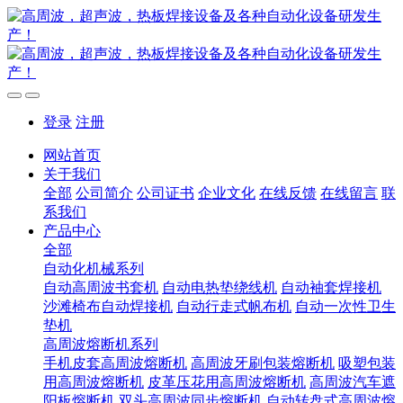
登录
注册
网站首页
关于我们
全部
公司简介
公司证书
企业文化
在线反馈
在线留言
联
系我们
产品中心
全部
自动化机械系列
自动高周波书套机
自动电热垫绕线机
自动袖套焊接机
沙滩椅布自动焊接机
自动行走式帆布机
自动一次性卫生
垫机
高周波熔断机系列
手机皮套高周波熔断机
高周波牙刷包装熔断机
吸塑包装
用高周波熔断机
皮革压花用高周波熔断机
高周波汽车遮
阳板熔断机
双头高周波同步熔断机
自动转盘式高周波熔