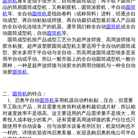
圆筒机
通常是指手按开关，自动卷圆筒成型，再手取下圆筒产
品的简易圆筒成型机，又称刷胶机，圆筒涂胶机，半自动
圆筒
机
等。全自动
圆筒机
是指由卷料（或称筒料）进料，经逐步自
动成型、再自动粘贴或焊接、再自动裁切成型最后落入产品箱
的全自动化连续生产的机器。通常我们称全自动
圆筒机
或全自
动圆筒成型机，自动
圆筒机
等。
圆筒成型机按产品成型工艺分为超声波焊接、高周波焊接与
胶水粘接。超声波塑胶圆筒成型机主要适用于全自动的圆筒成
型。胶水多用于半自动与全自动，而高周波圆筒成型很多是采
用半自动或手动。所以一般市面上的全自动圆筒成型机一般分
两种，一种是超声波焊接与涂胶水的两用功能机与一种全自动
涂胶
圆筒机
。
二、
圆筒机
的特点：
1、启奥半自动
圆筒机
采用机器自动料粘贴，压合，但需要
手工取出产品，并且需要先将筒料或卷料裁切成片材，所以相
对速度效率不是很高。这主要适用的产品需求量不是很大，而
希投入成本较少的客户。还有需要高周波焊接的客户往往也只
能使用半自动设备，但与涂胶水设备有所区别，机架结构也不
一样的。详情欢迎咨询启奥客服，欢迎选购启奥机电公司半自