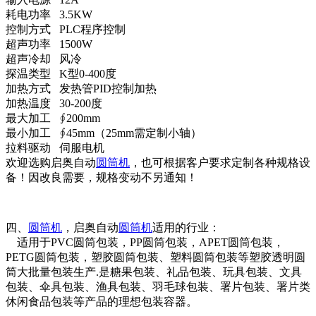
耗电功率 3.5KW
控制方式 PLC程序控制
超声功率 1500W
超声冷却 风冷
探温类型 K型0-400度
加热方式 发热管PID控制加热
加热温度 30-200度
最大加工 ∮200mm
最小加工 ∮45mm（25mm需定制小轴）
拉料驱动 伺服电机
欢迎选购启奥自动
圆筒机
，也可根据客户要求定制各种规格设
备！因改良需要，规格变动不另通知！
四、
圆筒机
，启奥自动
圆筒机
适用的行业：
适用于PVC圆筒包装，PP圆筒包装，APET圆筒包装，
PETG圆筒包装，塑胶圆筒包装、塑料圆筒包装等塑胶透明圆
筒大批量包装生产.是糖果包装、礼品包装、玩具包装、文具
包装、伞具包装、渔具包装、羽毛球包装、署片包装、署片类
休闲食品包装等产品的理想包装容器。