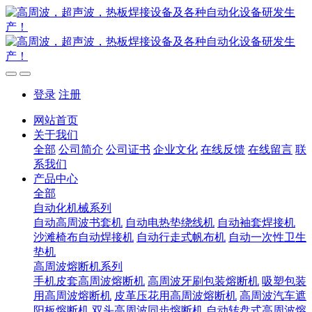
登录
注册
网站首页
关于我们
全部
公司简介
公司证书
企业文化
在线反馈
在线留言
联
系我们
产品中心
全部
自动化机械系列
自动高周波书套机
自动电热垫绕线机
自动袖套焊接机
沙滩椅布自动焊接机
自动行走式帆布机
自动一次性卫生
垫机
高周波熔断机系列
手机皮套高周波熔断机
高周波牙刷包装熔断机
吸塑包装
用高周波熔断机
皮革压花用高周波熔断机
高周波汽车遮
阳板熔断机
双头高周波同步熔断机
自动转盘式高周波熔