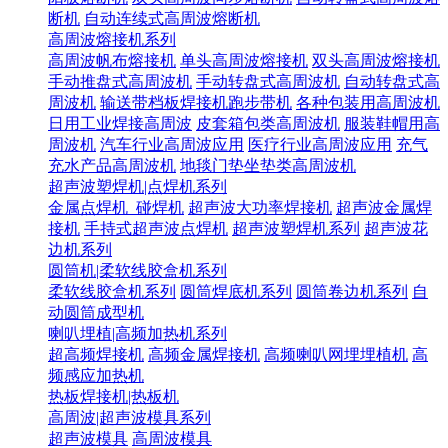
断机
自动连续式高周波熔断机
高周波熔接机系列
高周波帆布熔接机
单头高周波熔接机
双头高周波熔接机
手动推盘式高周波机
手动转盘式高周波机
自动转盘式高
周波机
输送带档板焊接机跑步带机
各种包装用高周波机
日用工业焊接高周波
皮套箱包类高周波机
服装鞋帽用高
周波机
汽车行业高周波应用
医疗行业高周波应用
充气
充水产品高周波机
地毯门垫坐垫类高周波机
超声波塑焊机|点焊机系列
金属点焊机_碰焊机
超声波大功率焊接机
超声波金属焊
接机
手持式超声波点焊机
超声波塑焊机系列
超声波花
边机系列
圆筒机|柔软线胶盒机系列
柔软线胶盒机系列
圆筒焊底机系列
圆筒卷边机系列
自
动圆筒成型机
喇叭埋植|高频加热机系列
超高频焊接机
高频金属焊接机
高频喇叭网埋埋植机
高
频感应加热机
热板焊接机|热板机
高周波|超声波模具系列
超声波模具
高周波模具