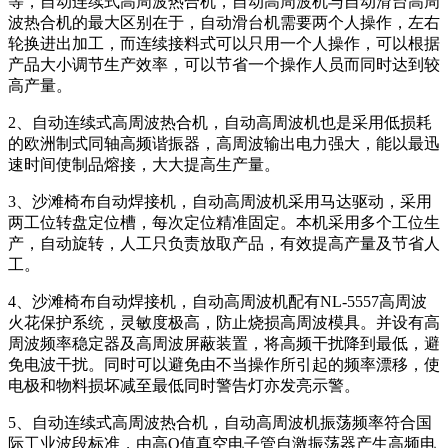
等，自动连续式高周波热合机，自动高周波机与自动滑台高周
波热合机的最大区别在于，自动滑台机需要两个人操作，左右
轮换进出加工，而连续接料式可以只用一个人操作，可以根据
产品大小调节生产效率，可以节省一个操作人员而同时达到较
高产量。
2、自动连续式高周波热合机，自动高周波机也是采用低损耗
的欧洲制式同轴高频谐振器，高周波输出电力强大，能以最迅
速时间使制品熔接，大大提高生产量。
3、沙滩椅布自动焊接机，自动高周波机采用马达驱动，采用
两工位转盘定位槽，每次定位精准固定。本机采用多个工位生
产，自动旋转，人工只负责放取产品，有效提高产量及节省人
工。
4、沙滩椅布自动焊接机，自动高周波机配有NL-5557高周波
火花保护系统，灵敏度极高，防止烧损高周波模具。并设有高
周波频率稳定器及高周波屏蔽装置，将高频干扰降到最低，避
免电波干扰。同时可以避免由不当操作所引起的频率漂移，使
电极和物料损坏减至最低同时警告灯亦发亮示警。
5、自动连续式高周波热合机，自动高周波机振荡频率符合国
际工业波段标准，由高Q值真空电子管自激振荡器产生高频电