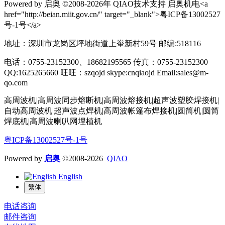
Powered by 启奥 ©2008-2026年 QIAO技术支持 启奥机电<a
href="http://beian.miit.gov.cn/" target="_blank">粤ICP备13002527
号-1号</a>
地址：深圳市龙岗区坪地街道上輋新村59号 邮编:518116
电话：0755-23152300、18682195565 传真：0755-23152300
QQ:1625265660 旺旺：szqojd skype:cnqiaojd Email:sales@m-
qo.com
高周波机|高周波同步熔断机|高周波熔接机|超声波塑胶焊接机|
自动高周波机|超声波点焊机|高周波帐篷布焊接机|圆筒机|圆筒
焊底机|高周波喇叭网埋植机
粤ICP备13002527号-1号
Powered by
启奥
©2008-2026
QIAO
English
繁体
电话咨询
邮件咨询