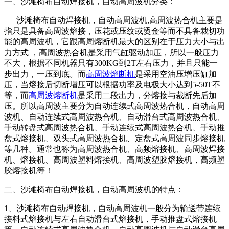
一、沙滩椅布自动焊接机，自动高周波机分类：
沙滩椅布自动焊接机，自动高周波机,高周波热合机主要是
指只是具备高周波熔接，压花或压纹或烫金等而不具备裁切功
能的高周波机，它跟高周熔断机最大的区别在于压力大小与出
力方式 ，高周波热合机是采用气缸驱动加压，所以一般压力
不大，根据不同机器只有300KG到2T左右压力，并且只能一
步出力，一压到底。而
高周波熔断机
是采用空油压增压缸加
压，当熔接后切断增压可以根据功率及电极大小达到5-50T不
等，而
高周波熔断机
是采用二段出力，分熔接与裁断先后加
压。所以高周波主要分为自动连续式高周波热合机，自动高周
波机、自动连续式高周波热合机、自动滑台式高周波热合机、
手动转盘式高周波热合机、手动连续式高周波热合机、手动推
盘式熔接机、双头式高周波热合机、定盘式高周波同步熔接机
等几种。通常也称为高周波热合机、高频熔接机、高周波焊接
机、熔接机、高周波塑料熔接机、高周波塑胶熔接机，高频塑
胶熔接机等！
二、沙滩椅布自动焊接机，自动高周波机的特点：
1、沙滩椅布自动焊接机，自动高周波机一般分为输送带连续
接料式熔接机与左右自动滑台式熔接机，手动推盘式熔接机