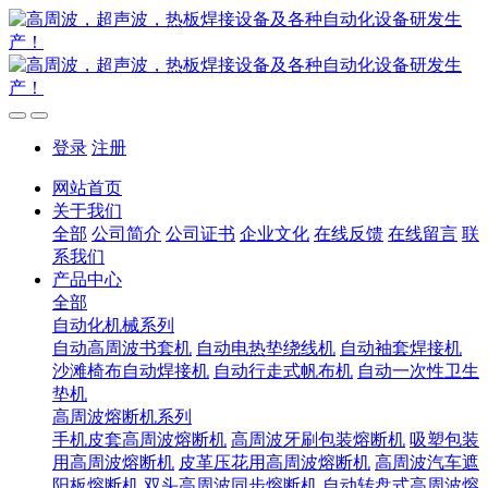
登录
注册
网站首页
关于我们
全部
公司简介
公司证书
企业文化
在线反馈
在线留言
联
系我们
产品中心
全部
自动化机械系列
自动高周波书套机
自动电热垫绕线机
自动袖套焊接机
沙滩椅布自动焊接机
自动行走式帆布机
自动一次性卫生
垫机
高周波熔断机系列
手机皮套高周波熔断机
高周波牙刷包装熔断机
吸塑包装
用高周波熔断机
皮革压花用高周波熔断机
高周波汽车遮
阳板熔断机
双头高周波同步熔断机
自动转盘式高周波熔