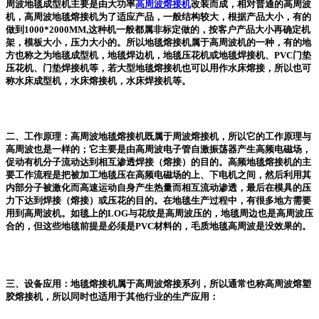
周波地毯成型机主要是由大功率
高周波熔接机
改装而成，相对普通的高周波
机，高周波地毯熔接机为了适应产品，一般结构较大，根据产品大小，有的
做到1000*2000MM,这种机一般都属非标定做的，按客户产品大小再确定机
架，模板大小，压力大小的。所以地毯熔接机属于高周波机的一种，有的地
方也称之为地毯成型机，地毯焊边机，地毯压花机或地毯焊接机、PVC门垫
压花机、门垫焊接机等，若大型地毯熔接机也可以用作水床熔接，所以也可
称水床成型机，水床熔接机，水床焊接机等。
二、工作原理：高周波地毯熔接机既属于周波熔接机，所以它的工作原理与
高周波也是一样的；它主要是由高周波电子管自激振荡器产生高频电磁场，
促动有机分子流动达到相互渗透焊接（熔接）的目的。高频地毯熔接机的主
要工作流程是把被加工地毯压在高频电磁场的上、下电机之间，然后利用其
内部分子被激化而高速运动自身产生热量而相互流动渗透，最后在模具的压
力下达到焊接（熔接）或压花的目的。在地毯生产过程中，有很多地方需要
用到高周波机。如毯上的LOG与花纹是高周波压的，地毯周边也是高周波压
合的，但这些地毯前提是必须是PVC材料的，毛质地毯高周波是没效果的。
三、设备应用：地毯熔接机属于高周波熔接系列，所以通常也称高周波熔塑
胶熔接机，所以同时也适用于其他行业的生产应用：