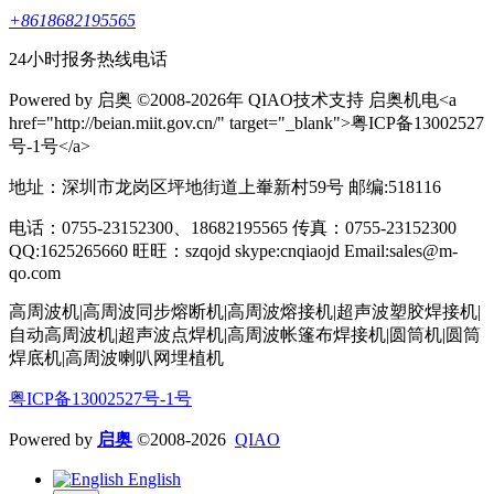
+8618682195565
24小时报务热线电话
Powered by 启奥 ©2008-2026年 QIAO技术支持 启奥机电<a
href="http://beian.miit.gov.cn/" target="_blank">粤ICP备13002527
号-1号</a>
地址：深圳市龙岗区坪地街道上輋新村59号 邮编:518116
电话：0755-23152300、18682195565 传真：0755-23152300
QQ:1625265660 旺旺：szqojd skype:cnqiaojd Email:sales@m-
qo.com
高周波机|高周波同步熔断机|高周波熔接机|超声波塑胶焊接机|
自动高周波机|超声波点焊机|高周波帐篷布焊接机|圆筒机|圆筒
焊底机|高周波喇叭网埋植机
粤ICP备13002527号-1号
Powered by
启奥
©2008-2026
QIAO
English