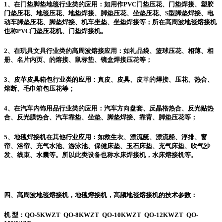
1、在门垫脚垫地毯行业类的应用：如用作PVC门垫压花、门垫焊接、塑胶
门垫压花、地毯压花、地垫焊接、脚垫压花、坐垫压花、S型脚垫焊接、电
动车脚垫压花、脚垫焊接、机车坐垫、坐垫焊接等；所在高周波地毯熔接机
也称PVC门垫压花机、门垫焊接机。
2、在玩具文具行业类的高周波熔接应用：如礼品袋、篮球压花、相薄、相
册、名片内页、的熔接、鼠标垫、镜盒焊接压花等；
3、皮革皮具箱包行业类的应用：真皮、皮具、皮革的焊接、压花、热合、
熔断、毛巾箱包压花等；
4、在汽车内饰用品行业类的应用：汽车方向盘套、反晶格热合、反光贴热
合、反光膜热合、汽车靠垫、坐垫、脚垫焊接、靠背、脚垫压花等；
5、地毯焊接机在其他行业应用：如救生衣、漂流艇、漂流船、浮排、窗
帘、浴帘、充气水池、游泳池、保健床垫、玉石床垫、充气床垫、吹气沙
发、线束、水囊等。所以此类设备也称水床焊接机，水床熔接机等。
四、高周波地毯熔接机，地毯熔接机，高频地毯熔接机的技术参数：
机 型：QO-5KWZT QO-8KWZT QO-10KWZT QO-12KWZT QO-