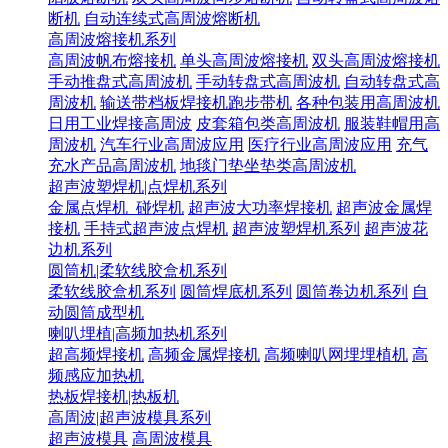
断机
自动连续式高周波熔断机
高周波熔接机系列
高周波帆布熔接机
单头高周波熔接机
双头高周波熔接机
手动推盘式高周波机
手动转盘式高周波机
自动转盘式高
周波机
输送带档板焊接机跑步带机
各种包装用高周波机
日用工业焊接高周波
皮套箱包类高周波机
服装鞋帽用高
周波机
汽车行业高周波应用
医疗行业高周波应用
充气
充水产品高周波机
地毯门垫坐垫类高周波机
超声波塑焊机|点焊机系列
金属点焊机_碰焊机
超声波大功率焊接机
超声波金属焊
接机
手持式超声波点焊机
超声波塑焊机系列
超声波花
边机系列
圆筒机|柔软线胶盒机系列
柔软线胶盒机系列
圆筒焊底机系列
圆筒卷边机系列
自
动圆筒成型机
喇叭埋植|高频加热机系列
超高频焊接机
高频金属焊接机
高频喇叭网埋埋植机
高
频感应加热机
热板焊接机|热板机
高周波|超声波模具系列
超声波模具
高周波模具