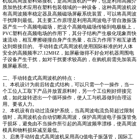
机或高周波塑料熔接机，是高周波机的一种，也是利用高频介
质加热技术应用在塑料包装领域的一种设备，这种高周波机设
有高周波频率稳定器及高频磁场屏蔽系统装置，可以将高周波
干扰降到最低。其主要工作原理是利用高周波电子管自激振荡
器产生一个高频电磁场，把这个高频电磁场传输到电极板上，
PVC塑料在高频电场的作用下，其分子结构产生极化现象而快
速流动，相互摩擦碰撞自身产生热量，在压力作用下相互渗透
达到熔接目的。 手动转盘式高周波机使用国际标准的对人体
安全的高频频率27.12MHZ，如屏蔽做得不好会对机器周围电
子设备产生干扰，如对干扰要求较高的，在购机前需先加装高
频屏蔽系统。
二、手动转盘式高周波机的特点：
1、本机设计为前后转盘式结构，可以只需一个一操作，当一
个工位人工取下产品并放置原料时，另一个工位刚好焊接完
成，如此旋转进出一个循环操作，使人工与机器做到合理运
用。要省人力。
2、本机设有自动过流保护系统，当高周波电流负荷超过限制
值时，高周波机会自动切断高周波，保护高周波电子振荡管免
于损坏，避免由不当操作所引起的高周波频率漂移，使高周波
模具和物料损坏减至最低。
3、启奥手动转盘式高周波机采用高Q值电子振荡管，国际工