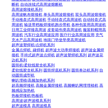
断机
自动连续式高周波熔断机
高周波熔接机系列
高周波帆布熔接机
单头高周波熔接机
双头高周波熔接机
手动推盘式高周波机
手动转盘式高周波机
自动转盘式高
周波机
输送带档板焊接机跑步带机
各种包装用高周波机
日用工业焊接高周波
皮套箱包类高周波机
服装鞋帽用高
周波机
汽车行业高周波应用
医疗行业高周波应用
充气
充水产品高周波机
地毯门垫坐垫类高周波机
超声波塑焊机|点焊机系列
金属点焊机_碰焊机
超声波大功率焊接机
超声波金属焊
接机
手持式超声波点焊机
超声波塑焊机系列
超声波花
边机系列
圆筒机|柔软线胶盒机系列
柔软线胶盒机系列
圆筒焊底机系列
圆筒卷边机系列
自
动圆筒成型机
喇叭埋植|高频加热机系列
超高频焊接机
高频金属焊接机
高频喇叭网埋埋植机
高
频感应加热机
热板焊接机|热板机
高周波|超声波模具系列
超声波模具
高周波模具