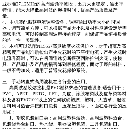
业标准27.12MHz的高周波频率波段，出力大更稳定，输出率
特强，能大大降低高周波的熔接时间，提高产品质量及产
量。
4、本机装配振荡电流调整设备，调整输出功率大小的同调
器，调节简单方便，可以根据产品大小以及材料厚薄设定所需
高频电流，可以控制高周波熔接的程度，能保证产品熔接质量
的均一性，美观性。
5、本机可以选配NL5557高灵敏度火花保护器，对于超薄及高
精密度产品能准确检出产生火花时的不平衡电流，产生火花时
电流升高时，可以在瞬间迅速切断振荡回路抑制火花，使模
具、产品原料及产品的损害降到最低程度，而对于厚的材料，
一般不需加装，适用于普通火花保护系统。
三、手动转盘式高周波机在各行业的应用。
高周波塑胶熔接机是PVC塑料热合的首选设备,适合用于；
PVC、APET、PETG、PET、真皮、涂胶布类以及皮革类等材
料及含有PVC10%以上的任何软硬塑胶、塑料、人造革、服装
面料均可热合焊接封口包装，压花压痕等，下面在各行业的应
用如：
1、塑胶包装封口类：高周波塑料熔断、高周波塑料热合、
包装袋热合封口、热水袋、电器吸塑包装、工具包装封口、