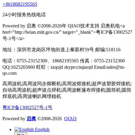
+8618682195565
24小时报务热线电话
Powered by 启奥 ©2008-2026年 QIAO技术支持 启奥机电<a
href="http://beian.miit.gov.cn/" target="_blank">粤ICP备13002527
号-1号</a>
地址：深圳市龙岗区坪地街道上輋新村59号 邮编:518116
电话：0755-23152300、18682195565 传真：0755-23152300
QQ:1625265660 旺旺：szqojd skype:cnqiaojd Email:sales@m-
qo.com
高周波机|高周波同步熔断机|高周波熔接机|超声波塑胶焊接机|
自动高周波机|超声波点焊机|高周波帐篷布焊接机|圆筒机|圆筒
焊底机|高周波喇叭网埋植机
粤ICP备13002527号-1号
Powered by
启奥
©2008-2026
QIAO
English