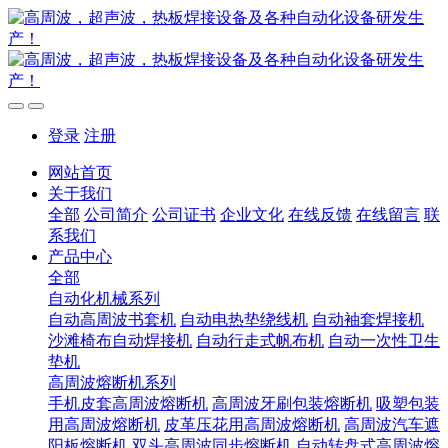
登录
注册
网站首页
关于我们
全部
公司简介
公司证书
企业文化
在线反馈
在线留言
联
系我们
产品中心
全部
自动化机械系列
自动高周波书套机
自动电热垫绕线机
自动袖套焊接机
沙滩椅布自动焊接机
自动行走式帆布机
自动一次性卫生
垫机
高周波熔断机系列
手机皮套高周波熔断机
高周波牙刷包装熔断机
吸塑包装
用高周波熔断机
皮革压花用高周波熔断机
高周波汽车遮
阳板熔断机
双头高周波同步熔断机
自动转盘式高周波熔