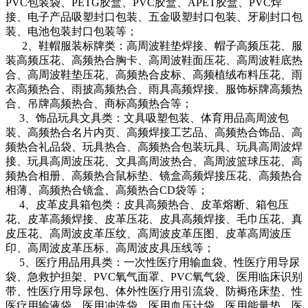
PVC包装袋、PETG胶盒、PVC胶盒、APET胶盒、PVC焊
接、电子产品吸塑封口包装、五金吸塑封口包装、牙刷封口包
装、电池包装封口包装等；
2、鞋帽服装标牌类：高周波鞋垫焊接、帽子高频压花、服
装高频压花、高频热合胸卡、高周波鞋面压花、高周波鞋底热
合、高周波鞋垫压花、高频热合皮标、高频植绒布料压花、雨
衣高频热合、雨披高频热合、雨具高频焊接、服饰标牌高频热
合、吊牌高频热合、商标高频热合等；
3、饰品玩具文具类：文具吸塑包装、体育用品高周波包
装、高频热合名片内页、高频焊接工艺品、高频热合饰品、高
频热合礼品袋、玩具热合、高频热合包装玩具、玩具高周波焊
接、玩具高周波压花、文具高周波热合、高周波篮球压花、高
频热合相册、高频热合鼠标垫、镜盒高频焊接压花、高频热合
相薄、高频热合镜盒、高频热合CD袋等；
4、皮革皮具箱包类：皮具高频热合、皮革熔断、箱包压
花、皮革高频焊接、皮革压花、皮具高频焊接、毛巾压花、真
皮压花、高周波皮革压纹、高周波皮革压图、皮革高周波压
印、高周波皮革压标、高周波皮具压线等；
5、医疗用品用具类：一次性医疗用输血袋、性医疗用导尿
袋、急救护担架、PVC氧气面罩、PVC氧气袋、医用临床识别
带、性医疗用导尿包、体外性医疗用引流袋、防褥疮床垫、性
医疗用输液袋、医用冲洗袋、医用血压计袋、医用能量垫、医