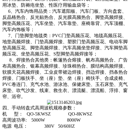
用冰垫、防褥疮坐垫、性医疗用输血袋等；
6、汽车内饰用品类：汽车遮阳板、汽车门板、方向盘套、
反晶格热合、反光贴热合、反光膜高频热合、脚垫高频焊接、
脚垫高频压花、汽车坐垫、汽车靠垫、座椅靠背、汽车顶棚、
汽车内饰板等；
7、门垫脚垫地毯类：PVC门垫高频压花、地毯高频压花、
地垫高频焊接、门垫高频焊接、塑胶门垫高频压花、电动车脚
垫高频压花、脚垫高频焊接、汽车高频坐垫焊接、汽车脚垫高
频压花、坐垫高频压花、S型脚垫高频焊接等；
8、焊接热合其他类：帐篷热合熔接、帆布高频热合、广告
布高频热合、银幕高频焊接、珍珠棉热合、膜结构高频焊接、
软膜天花高频焊接、工业皮带裙边焊接、挡边焊接、挡条热合
焊接、门板扶手、坐（座）垫、坐（座）椅扶手、合成皮椅、
PVC卷连门、充气水池、游泳池、保健床垫、玉石床垫、充气
床垫、吹气沙发、线束、救生衣、漂流艇、漂流船、浮排、窗
帘、浴帘。
四、手动转盘式高周波机规格参数：
机 型： QO-5KWSZ QO-8KWSZ
高周波功率: 5000W 8000W
电源 电压： 380V 50/60HZ