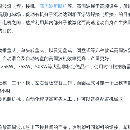
周波熔（焊）接机、
高周波熔断机
等。高周波属于高频设备，所
高频电磁场，促动有机分子流动达到相互渗透焊接（熔接）的目
下电机之间，然后利用其内部分子被激化而高速运动自身产生热
的目的。
动推盘式、单头转盘式、以及定盘式、圆盘式等几种款式高周波
，自动滑台及自动转盘的高周波机效率更高，产量更好。
5KW、35KW、50KW等大型非标定做品种，使用时可根据所
上模、二个下模，左右台板交替工作，而圆盘式可能一个上模需
8小时。
波包装机械，自动化程度高可省人工，也可以选择配置机械取
施放高周波加热上下模具间的产品，达到塑料同塑料的熔接、塑