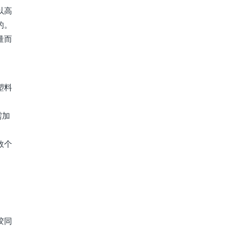
以高
的。
量而
塑料
需加
数个
胶同