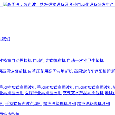
系我们
滩椅布自动焊接机
自动行走式帆布机
自动一次性卫生垫机
用高周波熔断机
皮革压花用高周波熔断机
高周波汽车遮阳板熔断
手动推盘式高周波机
手动转盘式高周波机
自动转盘式高周波机
业高周波应用
医疗行业高周波应用
充气充水产品高周波机
地毯
机
手持式超声波点焊机
超声波塑焊机系列
超声波花边机系列
圆筒成型机