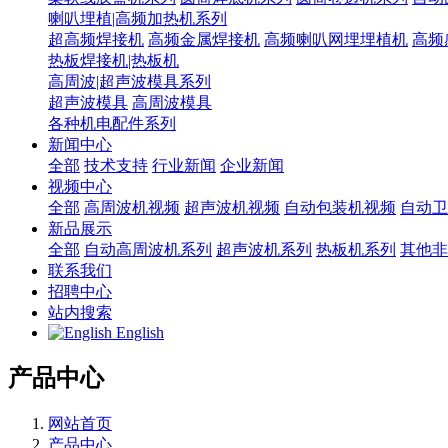
喇叭埋植|高频加热机系列
超高频焊接机
高频金属焊接机
高频喇叭网埋埋植机
高频
热板焊接机|热板机
高周波|超声波模具系列
超声波模具
高周波模具
各种机电配件系列
新闻中心
全部
技术支持
行业新闻
企业新闻
视频中心
全部
高周波机视频
超声波机视频
自动包装机视频
自动卫
新品展示
全部
自动高周波机系列
超声波机系列
热板机系列
其他非
联系我们
招聘中心
站内搜索
English
产品中心
网站首页
产品中心