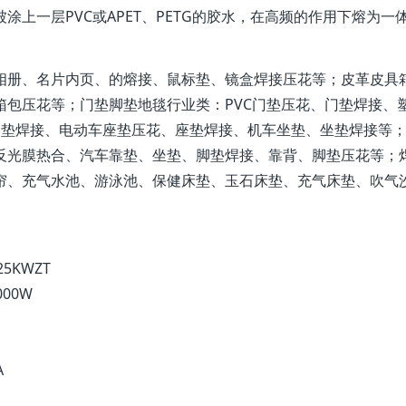
上一层PVC或APET、PETG的胶水，在高频的作用下熔为一
相册、名片内页、的熔接、鼠标垫、镜盒焊接压花等；皮革皮具
包压花等；门垫脚垫地毯行业类：PVC门垫压花、门垫焊接、
脚垫焊接、电动车座垫压花、座垫焊接、机车坐垫、坐垫焊接等
反光膜热合、汽车靠垫、坐垫、脚垫焊接、靠背、脚垫压花等；
帘、充气水池、游泳池、保健床垫、玉石床垫、充气床垫、吹气
5KWZT
000W
A