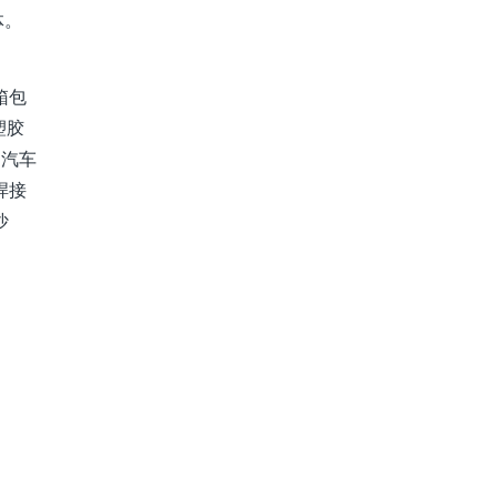
体。
箱包
塑胶
；汽车
焊接
沙