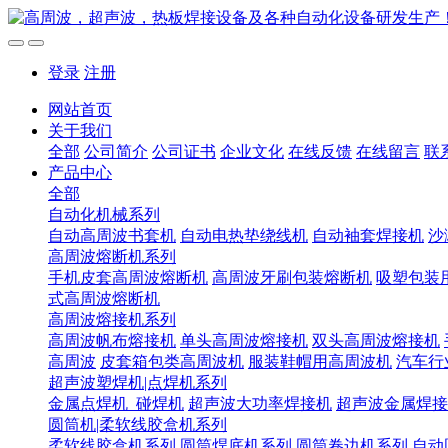
登录
注册
网站首页
关于我们
全部
公司简介
公司证书
企业文化
在线反馈
在线留言
联
产品中心
全部
自动化机械系列
自动高周波书套机
自动电热垫绕线机
自动袖套焊接机
沙
高周波熔断机系列
手机皮套高周波熔断机
高周波牙刷包装熔断机
吸塑包装
式高周波熔断机
高周波熔接机系列
高周波帆布熔接机
单头高周波熔接机
双头高周波熔接机
高周波
皮套箱包类高周波机
服装鞋帽用高周波机
汽车行
超声波塑焊机|点焊机系列
金属点焊机_碰焊机
超声波大功率焊接机
超声波金属焊接
圆筒机|柔软线胶盒机系列
柔软线胶盒机系列
圆筒焊底机系列
圆筒卷边机系列
自动