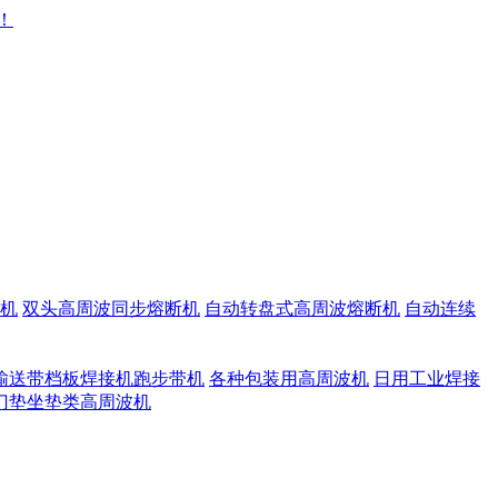
机
双头高周波同步熔断机
自动转盘式高周波熔断机
自动连续
输送带档板焊接机跑步带机
各种包装用高周波机
日用工业焊接
门垫坐垫类高周波机