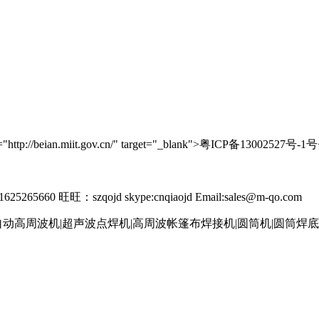
//beian.miit.gov.cn/" target="_blank">粤ICP备13002527号-1号
265660 旺旺：szqojd skype:cnqiaojd Email:sales@m-qo.com
自动高周波机|超声波点焊机|高周波帐篷布焊接机|圆筒机|圆筒焊