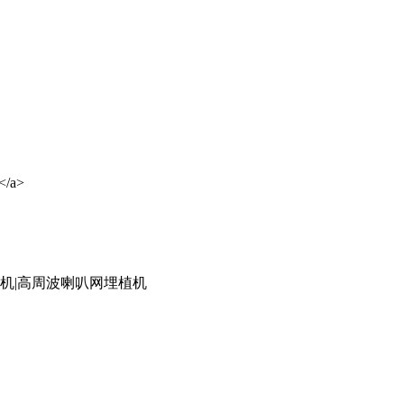
</a>
底机|高周波喇叭网埋植机