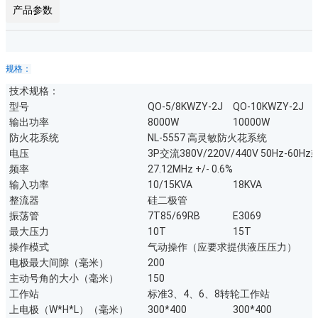
产品参数
规格：
技术规格：
型号
QO-5/8KWZY-2J
QO-10KWZY-2J
输出功率
8000W
10000W
防火花系统
NL-5557 高灵敏防火花系统
电压
3P交流380V/220V/440V 50Hz-60
频率
27.12MHz +/- 0.6%
输入功率
10/15KVA
18KVA
整流器
硅二极管
振荡管
7T85/69RB
E3069
最大压力
10T
15T
操作模式
气动操作（应要求提供液压压力）
电极最大间隙（毫米）
200
主动号角的大小（毫米）
150
工作站
标准3、4、6、8转轮工作站
上电极（W*H*L）（毫米）
300*400
300*400