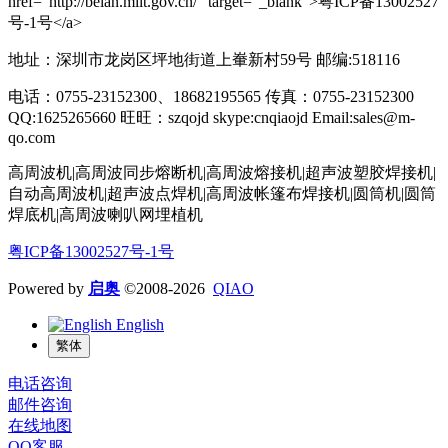
href="http://beian.miit.gov.cn/" target="_blank">粤ICP备13002527
号-1号</a>
地址：深圳市龙岗区坪地街道上輋新村59号 邮编:518116
电话：0755-23152300、18682195565 传真：0755-23152300
QQ:1625265660 旺旺：szqojd skype:cnqiaojd Email:sales@m-
qo.com
高周波机|高周波同步熔断机|高周波熔接机|超声波塑胶焊接机|
自动高周波机|超声波点焊机|高周波帐篷布焊接机|圆筒机|圆筒
焊底机|高周波喇叭网埋植机
粤ICP备13002527号-1号
Powered by
启奥
©2008-2026
QIAO
English
繁体
电话咨询
邮件咨询
在线地图
QQ客服