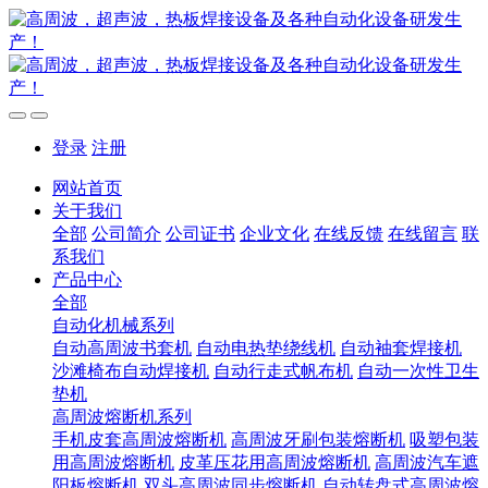
登录
注册
网站首页
关于我们
全部
公司简介
公司证书
企业文化
在线反馈
在线留言
联
系我们
产品中心
全部
自动化机械系列
自动高周波书套机
自动电热垫绕线机
自动袖套焊接机
沙滩椅布自动焊接机
自动行走式帆布机
自动一次性卫生
垫机
高周波熔断机系列
手机皮套高周波熔断机
高周波牙刷包装熔断机
吸塑包装
用高周波熔断机
皮革压花用高周波熔断机
高周波汽车遮
阳板熔断机
双头高周波同步熔断机
自动转盘式高周波熔