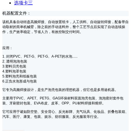
选项卡三
机器配置文件：
该机具备自动转盘高频焊接、自动放置纸卡，人工供料、自动旋转焊接，配备带自
动取材的简单机械臂，除之前的手动送料外，整个工艺节点后实现了自动连续操
作，生产效率稳定，节省人力，有效控制交付时间。
应用：
1. 封闭PVC、PET-G、PET-G、A-PET的水泡......
2. 透明泡泡包装
3.塑料贝壳包装
4.塑料泡罩包装
5.塑料泡壳和纸板包装
6.正负水泡形成与包装
它专为高频焊接设计，是生产泡壳包装的理想机器，但它也是多用途机器。
主要用于PVC、APET、PETG、GAG环保材料双面泡壳包装、泡泡密封套件包
装、牙刷密封包装、EVA布皮、皮革、OPP、PU材料焊接和熔焊。
它可应用于诸如防空垫、安全背心、反光标牌、充气玩具、化妆品、折叠包装箱、
汽车、医疗、康复、包装、娱乐、纺织服装、反光服装等行业。