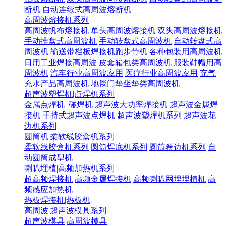
断机
自动连续式高周波熔断机
高周波熔接机系列
高周波帆布熔接机
单头高周波熔接机
双头高周波熔接机
手动推盘式高周波机
手动转盘式高周波机
自动转盘式高
周波机
输送带档板焊接机跑步带机
各种包装用高周波机
日用工业焊接高周波
皮套箱包类高周波机
服装鞋帽用高
周波机
汽车行业高周波应用
医疗行业高周波应用
充气
充水产品高周波机
地毯门垫坐垫类高周波机
超声波塑焊机|点焊机系列
金属点焊机_碰焊机
超声波大功率焊接机
超声波金属焊
接机
手持式超声波点焊机
超声波塑焊机系列
超声波花
边机系列
圆筒机|柔软线胶盒机系列
柔软线胶盒机系列
圆筒焊底机系列
圆筒卷边机系列
自
动圆筒成型机
喇叭埋植|高频加热机系列
超高频焊接机
高频金属焊接机
高频喇叭网埋埋植机
高
频感应加热机
热板焊接机|热板机
高周波|超声波模具系列
超声波模具
高周波模具