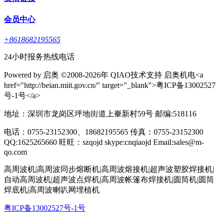
会员中心
+8618682195565
24小时报务热线电话
Powered by 启奥 ©2008-2026年 QIAO技术支持 启奥机电<a
href="http://beian.miit.gov.cn/" target="_blank">粤ICP备13002527
号-1号</a>
地址：深圳市龙岗区坪地街道上輋新村59号 邮编:518116
电话：0755-23152300、18682195565 传真：0755-23152300
QQ:1625265660 旺旺：szqojd skype:cnqiaojd Email:sales@m-
qo.com
高周波机|高周波同步熔断机|高周波熔接机|超声波塑胶焊接机|
自动高周波机|超声波点焊机|高周波帐篷布焊接机|圆筒机|圆筒
焊底机|高周波喇叭网埋植机
粤ICP备13002527号-1号