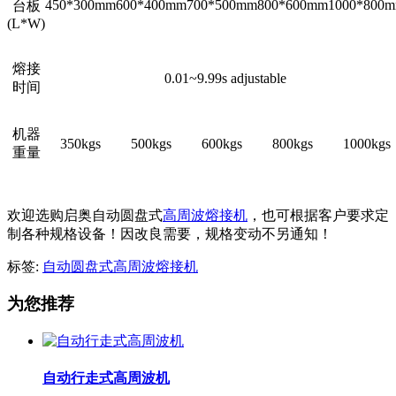
450*300mm
600*400mm
700*500mm
800*600mm
1000*800
台板
(L*W)
熔接
0.01~9.99s adjustable
时间
机器
350kgs
500kgs
600kgs
800kgs
1000kgs
重量
欢迎选购启奥自动圆盘式
高周波熔接机
，也可根据客户要求定
制各种规格设备！因改良需要，规格变动不另通知！
标签:
自动圆盘式高周波熔接机
为您推荐
自动行走式高周波机