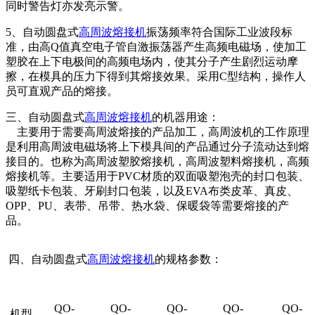
同时警告灯亦发亮示警。
5、自动圆盘式
高周波熔接机
振荡频率符合国际工业波段标
准，由高Q值真空电子管自激振荡器产生高频电磁场，使加工
塑胶在上下电极间的高频电场内，使其分子产生剧烈运动摩
擦，在模具的压力下得到其熔接效果。采用C型结构，操作人
员可直观产品的熔接。
三、自动圆盘式
高周波熔接机
的机器用途：
主要用于需要高周波熔接的产品加工，高周波机的工作原理
是利用高周波电磁场将上下模具间的产品通过分子流动达到熔
接目的。也称为高周波塑胶熔接机，高周波塑料熔接机，高频
熔接机等。主要适用于PVC材质的双面吸塑泡壳的封口包装、
吸塑纸卡包装、牙刷封口包装，以及EVA布类皮革、真皮、
OPP、PU、表带、吊带、热水袋、保暖袋等需要熔接的产
品。
四、自动圆盘式
高周波熔接机
的规格参数：
QO-
QO-
QO-
QO-
QO-
机型