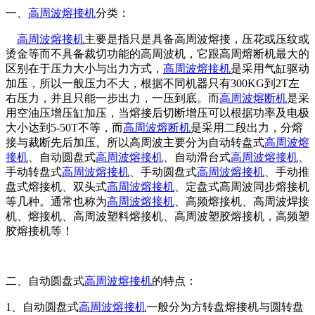
一、
高周波熔接机
分类：
高周波熔接机
主要是指只是具备高周波熔接，压花或压纹或
烫金等而不具备裁切功能的高周波机，它跟高周熔断机最大的
区别在于压力大小与出力方式，
高周波熔接机
是采用气缸驱动
加压，所以一般压力不大，根据不同机器只有300KG到2T左
右压力，并且只能一步出力，一压到底。而
高周波熔断机
是采
用空油压增压缸加压，当熔接后切断增压可以根据功率及电极
大小达到5-50T不等，而
高周波熔断机
是采用二段出力，分熔
接与裁断先后加压。所以高周波主要分为自动转盘式
高周波熔
接机
、自动圆盘式
高周波熔接机
、自动滑台式
高周波熔接机
、
手动转盘式
高周波熔接机
、手动圆盘式
高周波熔接机
、手动推
盘式熔接机、双头式
高周波熔接机
、定盘式高周波同步熔接机
等几种。通常也称为
高周波熔接机
、高频熔接机、高周波焊接
机、熔接机、高周波塑料熔接机、高周波塑胶熔接机，高频塑
胶熔接机等！
二、自动圆盘式
高周波熔接机
的特点：
1、自动圆盘式
高周波熔接机
一般分为方转盘熔接机与圆转盘