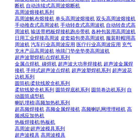
断机
自动连续式高周波熔断机
高周波熔接机系列
高周波帆布熔接机
单头高周波熔接机
双头高周波熔接机
手动推盘式高周波机
手动转盘式高周波机
自动转盘式高
周波机
输送带档板焊接机跑步带机
各种包装用高周波机
日用工业焊接高周波
皮套箱包类高周波机
服装鞋帽用高
周波机
汽车行业高周波应用
医疗行业高周波应用
充气
充水产品高周波机
地毯门垫坐垫类高周波机
超声波塑焊机|点焊机系列
金属点焊机_碰焊机
超声波大功率焊接机
超声波金属焊
接机
手持式超声波点焊机
超声波塑焊机系列
超声波花
边机系列
圆筒机|柔软线胶盒机系列
柔软线胶盒机系列
圆筒焊底机系列
圆筒卷边机系列
自
动圆筒成型机
喇叭埋植|高频加热机系列
超高频焊接机
高频金属焊接机
高频喇叭网埋埋植机
高
频感应加热机
热板焊接机|热板机
高周波|超声波模具系列
超声波模具
高周波模具