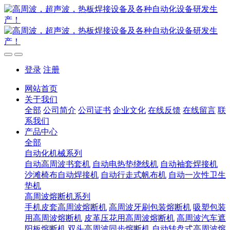
登录
注册
网站首页
关于我们
全部
公司简介
公司证书
企业文化
在线反馈
在线留言
联
系我们
产品中心
全部
自动化机械系列
自动高周波书套机
自动电热垫绕线机
自动袖套焊接机
沙滩椅布自动焊接机
自动行走式帆布机
自动一次性卫生
垫机
高周波熔断机系列
手机皮套高周波熔断机
高周波牙刷包装熔断机
吸塑包装
用高周波熔断机
皮革压花用高周波熔断机
高周波汽车遮
阳板熔断机
双头高周波同步熔断机
自动转盘式高周波熔