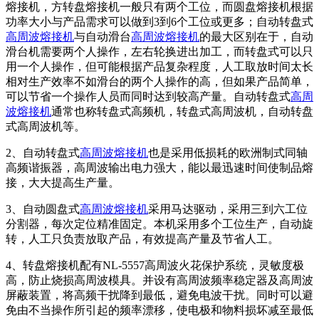
熔接机，方转盘熔接机一般只有两个工位，而圆盘熔接机根据
功率大小与产品需求可以做到3到6个工位或更多；自动转盘式
高周波熔接机
与自动滑台
高周波熔接机
的最大区别在于，自动
滑台机需要两个人操作，左右轮换进出加工，而转盘式可以只
用一个人操作，但可能根据产品复杂程度，人工取放时间太长
相对生产效率不如滑台的两个人操作的高，但如果产品简单，
可以节省一个操作人员而同时达到较高产量。自动转盘式
高周
波熔接机
通常也称转盘式高频机，转盘式高周波机，自动转盘
式高周波机等。
2、自动转盘式
高周波熔接机
也是采用低损耗的欧洲制式同轴
高频谐振器，高周波输出电力强大，能以最迅速时间使制品熔
接，大大提高生产量。
3、自动圆盘式
高周波熔接机
采用马达驱动，采用三到六工位
分割器，每次定位精准固定。本机采用多个工位生产，自动旋
转，人工只负责放取产品，有效提高产量及节省人工。
4、转盘熔接机配有NL-5557高周波火花保护系统，灵敏度极
高，防止烧损高周波模具。并设有高周波频率稳定器及高周波
屏蔽装置，将高频干扰降到最低，避免电波干扰。同时可以避
免由不当操作所引起的频率漂移，使电极和物料损坏减至最低