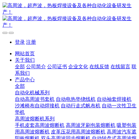
登录
注册
网站首页
关于我们
全部
公司简介
公司证书
企业文化
在线反馈
在线留言
联
系我们
产品中心
全部
自动化机械系列
自动高周波书套机
自动电热垫绕线机
自动袖套焊接机
沙滩椅布自动焊接机
自动行走式帆布机
自动一次性卫生
垫机
高周波熔断机系列
手机皮套高周波熔断机
高周波牙刷包装熔断机
吸塑包装
用高周波熔断机
皮革压花用高周波熔断机
高周波汽车遮
阳板熔断机
双头高周波同步熔断机
自动转盘式高周波熔