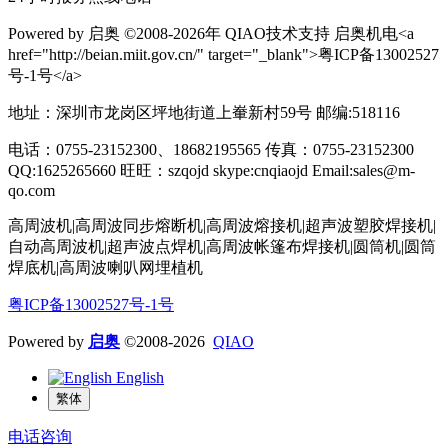
Powered by 启奥 ©2008-2026年 QIAO技术支持 启奥机电<a
href="http://beian.miit.gov.cn/" target="_blank">粤ICP备13002527
号-1号</a>
地址：深圳市龙岗区坪地街道上輋新村59号 邮编:518116
电话：0755-23152300、18682195565 传真：0755-23152300
QQ:1625265660 旺旺：szqojd skype:cnqiaojd Email:sales@m-
qo.com
高周波机|高周波同步熔断机|高周波熔接机|超声波塑胶焊接机|
自动高周波机|超声波点焊机|高周波帐篷布焊接机|圆筒机|圆筒
焊底机|高周波喇叭网埋植机
粤ICP备13002527号-1号
Powered by
启奥
©2008-2026
QIAO
English
繁体
电话咨询