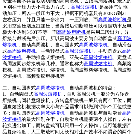
烫金等而不具备裁切功能的高周波机，它跟高周熔断机最大的
区别在于压力大小与出力方式 ，
高周波熔接机
是采用气缸驱
动加压，所以一般压力不大，根据不同机器只有300KG到2T
左右压力，并且只能一步出力，一压到底。而
高周波熔断机
是
采用空油压增压缸加压，当熔接后切断增压可以根据功率及电
极大小达到5-50T不等，而
高周波熔断机
是采用二段出力，分
熔接与裁断先后加压。所以高周波主要分为自动圆盘式
高周波
熔接机
，自动高周波机、自动圆盘式
高周波熔接机
、自动滑台
式
高周波熔接机
、手动转盘式
高周波熔接机
、手动圆盘式
高周
波熔接机
、手动推盘式熔接机、双头式
高周波熔接机
、定盘式
高周波同步熔接机等几种。通常也称为
高周波熔接机
、高频熔
接机、高周波焊接机、熔接机、高周波塑料熔接机、高周波塑
胶熔接机，高频塑胶熔接机等！
二、自动圆盘式
高周波熔接机
，自动高周波机的特点：
1、自动圆盘式
高周波熔接机
，自动高周波机一般分为方转盘
熔接机与圆转盘熔接机，方转盘熔接机一般只有两个工位，而
圆盘熔接机根据功率大小与产品需求可以做到3到6个工位或更
多；自动圆盘式
高周波熔接机
，自动高周波机与自动滑台
高周
波熔接机
的最大区别在于，自动滑台机需要两个人操作，左右
轮换进出加工，而转盘式可以只用一个人操作，但可能根据产
品复杂程度，人工取放时间太长相对生产效率不如滑台的两个