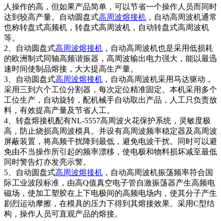
人操作的高，但如果产品简单，可以节省一个操作人员而同时
达到较高产量。自动圆盘式
高周波熔接机
，自动高周波机通常
也称转盘式高频机，转盘式高周波机，自动转盘式高周波机
等。
2、自动圆盘式
高周波熔接机
，自动高周波机也是采用低损耗
的欧洲制式同轴高频谐振器，高周波输出电力强大，能以最迅
速时间使制品熔接，大大提高生产量。
3、自动圆盘式
高周波熔接机
，自动高周波机采用马达驱动，
采用三到六个工位分割器，每次定位精准固定。本机采用多个
工位生产，自动旋转，配机械手自动取出产品，人工只负责放
料，有效提高产量及节省人工。
4、转盘熔接机配有NL-5557高周波火花保护系统，灵敏度极
高，防止烧损高周波模具。并设有高周波频率稳定器及高周波
屏蔽装置，将高频干扰降到最低，避免电波干扰。同时可以避
免由不当操作所引起的频率漂移，使电极和物料损坏减至最低
同时警告灯亦发亮示警。
5、自动圆盘式
高周波熔接机
，自动高周波机振荡频率符合国
际工业波段标准，由高Q值真空电子管自激振荡器产生高频电
磁场，使加工塑胶在上下电极间的高频电场内，使其分子产生
剧烈运动摩擦，在模具的压力下得到其熔接效果。采用C型结
构，操作人员可直观产品的熔接。