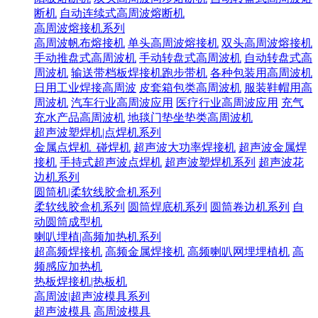
断机
自动连续式高周波熔断机
高周波熔接机系列
高周波帆布熔接机
单头高周波熔接机
双头高周波熔接机
手动推盘式高周波机
手动转盘式高周波机
自动转盘式高
周波机
输送带档板焊接机跑步带机
各种包装用高周波机
日用工业焊接高周波
皮套箱包类高周波机
服装鞋帽用高
周波机
汽车行业高周波应用
医疗行业高周波应用
充气
充水产品高周波机
地毯门垫坐垫类高周波机
超声波塑焊机|点焊机系列
金属点焊机_碰焊机
超声波大功率焊接机
超声波金属焊
接机
手持式超声波点焊机
超声波塑焊机系列
超声波花
边机系列
圆筒机|柔软线胶盒机系列
柔软线胶盒机系列
圆筒焊底机系列
圆筒卷边机系列
自
动圆筒成型机
喇叭埋植|高频加热机系列
超高频焊接机
高频金属焊接机
高频喇叭网埋埋植机
高
频感应加热机
热板焊接机|热板机
高周波|超声波模具系列
超声波模具
高周波模具