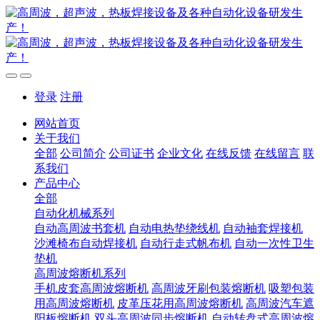
登录
注册
网站首页
关于我们
全部
公司简介
公司证书
企业文化
在线反馈
在线留言
联
系我们
产品中心
全部
自动化机械系列
自动高周波书套机
自动电热垫绕线机
自动袖套焊接机
沙滩椅布自动焊接机
自动行走式帆布机
自动一次性卫生
垫机
高周波熔断机系列
手机皮套高周波熔断机
高周波牙刷包装熔断机
吸塑包装
用高周波熔断机
皮革压花用高周波熔断机
高周波汽车遮
阳板熔断机
双头高周波同步熔断机
自动转盘式高周波熔