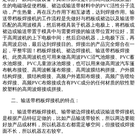
生的电磁场促使档板、裙边或输送带材料中的PVC活性分子流
动，产生热量，再在压力作用下相互渗透，达到焊接作用。输
送带档板焊接机的工作流程是先做好与档板或裙边以及输送带
匹配的高周波模具，然后将模具装于机器上电极上，将档板或
裙边或输送带置于模具中与需要焊接的输送带位置对位好，置
于高周波机的上下电极中间；然后启动机器，上电极下压，再
高周波启动，最后达到焊接目的。焊接出的产品完全熔合在一
起，平整牢固！档板焊接机、裙边焊接机、输送带档板焊接
机、此类高周波机也可用来做高周波PVC沼气池熔接、PVC蓄
水池熔接、PVC儿童游泳池熔接，也可以用来做高周波汽车篷
布帆布接驳、高周波帐篷布熔接、高周波膜结构拼接、户外膜
结构焊接、膜结构熔接、高频户外遮阳布熔接、高频广告喷绘
布焊接、高频PVC布熔接或含有PVC成分的任何材质的软性塑
胶塑料的高周波熔接或拼接。
二、输送带档板焊接机的特点：
1、输送带档板焊接机、输带裙边焊接机或说输送带焊接机
是根据产品特征定做的，比如产品输送带较长，所以两边要能
好放产品或材料，所以机器左右都需足够空间，但接驳或焊接
面不长，所以机器左右较窄。