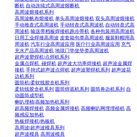
断机
自动连续式高周波熔断机
高周波熔接机系列
高周波帆布熔接机
单头高周波熔接机
双头高周波熔接机
手动推盘式高周波机
手动转盘式高周波机
自动转盘式高
周波机
输送带档板焊接机跑步带机
各种包装用高周波机
日用工业焊接高周波
皮套箱包类高周波机
服装鞋帽用高
周波机
汽车行业高周波应用
医疗行业高周波应用
充气
充水产品高周波机
地毯门垫坐垫类高周波机
超声波塑焊机|点焊机系列
金属点焊机_碰焊机
超声波大功率焊接机
超声波金属焊
接机
手持式超声波点焊机
超声波塑焊机系列
超声波花
边机系列
圆筒机|柔软线胶盒机系列
柔软线胶盒机系列
圆筒焊底机系列
圆筒卷边机系列
自
动圆筒成型机
喇叭埋植|高频加热机系列
超高频焊接机
高频金属焊接机
高频喇叭网埋埋植机
高
频感应加热机
热板焊接机|热板机
高周波|超声波模具系列
超声波模具
高周波模具