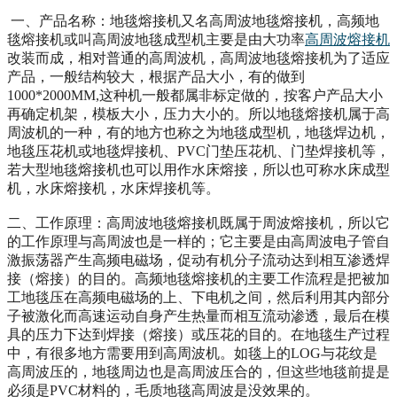
一、产品名称：地毯熔接机又名高周波地毯熔接机，高频地
毯熔接机或叫高周波地毯成型机主要是由大功率
高周波熔接机
改装而成，相对普通的高周波机，高周波地毯熔接机为了适应
产品，一般结构较大，根据产品大小，有的做到
1000*2000MM,这种机一般都属非标定做的，按客户产品大小
再确定机架，模板大小，压力大小的。所以地毯熔接机属于高
周波机的一种，有的地方也称之为地毯成型机，地毯焊边机，
地毯压花机或地毯焊接机、PVC门垫压花机、门垫焊接机等，
若大型地毯熔接机也可以用作水床熔接，所以也可称水床成型
机，水床熔接机，水床焊接机等。
二、工作原理：高周波地毯熔接机既属于周波熔接机，所以它
的工作原理与高周波也是一样的；它主要是由高周波电子管自
激振荡器产生高频电磁场，促动有机分子流动达到相互渗透焊
接（熔接）的目的。高频地毯熔接机的主要工作流程是把被加
工地毯压在高频电磁场的上、下电机之间，然后利用其内部分
子被激化而高速运动自身产生热量而相互流动渗透，最后在模
具的压力下达到焊接（熔接）或压花的目的。在地毯生产过程
中，有很多地方需要用到高周波机。如毯上的LOG与花纹是
高周波压的，地毯周边也是高周波压合的，但这些地毯前提是
必须是PVC材料的，毛质地毯高周波是没效果的。