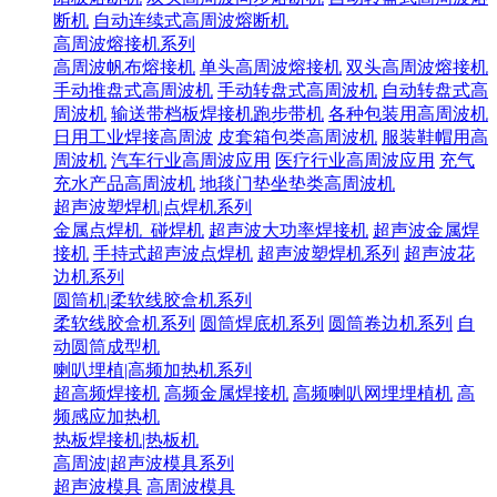
断机
自动连续式高周波熔断机
高周波熔接机系列
高周波帆布熔接机
单头高周波熔接机
双头高周波熔接机
手动推盘式高周波机
手动转盘式高周波机
自动转盘式高
周波机
输送带档板焊接机跑步带机
各种包装用高周波机
日用工业焊接高周波
皮套箱包类高周波机
服装鞋帽用高
周波机
汽车行业高周波应用
医疗行业高周波应用
充气
充水产品高周波机
地毯门垫坐垫类高周波机
超声波塑焊机|点焊机系列
金属点焊机_碰焊机
超声波大功率焊接机
超声波金属焊
接机
手持式超声波点焊机
超声波塑焊机系列
超声波花
边机系列
圆筒机|柔软线胶盒机系列
柔软线胶盒机系列
圆筒焊底机系列
圆筒卷边机系列
自
动圆筒成型机
喇叭埋植|高频加热机系列
超高频焊接机
高频金属焊接机
高频喇叭网埋埋植机
高
频感应加热机
热板焊接机|热板机
高周波|超声波模具系列
超声波模具
高周波模具