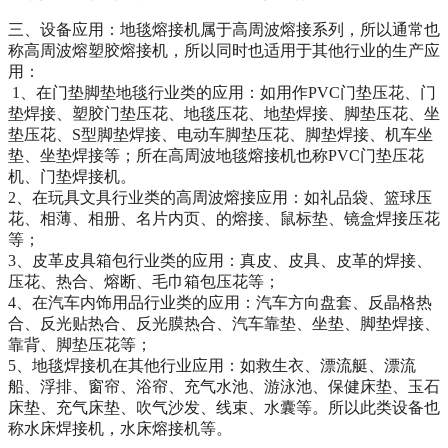
三、设备应用：地毯熔接机属于高周波熔接系列，所以通常也
称高周波熔塑胶熔接机，所以同时也适用于其他行业的生产应
用：
1、在门垫脚垫地毯行业类的应用：如用作PVC门垫压花、门
垫焊接、塑胶门垫压花、地毯压花、地垫焊接、脚垫压花、坐
垫压花、S型脚垫焊接、电动车脚垫压花、脚垫焊接、机车坐
垫、坐垫焊接等；所在高周波地毯熔接机也称PVC门垫压花
机、门垫焊接机。
2、在玩具文具行业类的高周波熔接应用：如礼品袋、篮球压
花、相薄、相册、名片内页、的熔接、鼠标垫、镜盒焊接压花
等；
3、皮革皮具箱包行业类的应用：真皮、皮具、皮革的焊接、
压花、热合、熔断、毛巾箱包压花等；
4、在汽车内饰用品行业类的应用：汽车方向盘套、反晶格热
合、反光贴热合、反光膜热合、汽车靠垫、坐垫、脚垫焊接、
靠背、脚垫压花等；
5、地毯焊接机在其他行业应用：如救生衣、漂流艇、漂流
船、浮排、窗帘、浴帘、充气水池、游泳池、保健床垫、玉石
床垫、充气床垫、吹气沙发、线束、水囊等。所以此类设备也
称水床焊接机，水床熔接机等。