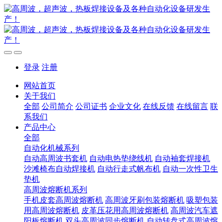
登录
注册
网站首页
关于我们
全部
公司简介
公司证书
企业文化
在线反馈
在线留言
联
系我们
产品中心
全部
自动化机械系列
自动高周波书套机
自动电热垫绕线机
自动袖套焊接机
沙滩椅布自动焊接机
自动行走式帆布机
自动一次性卫生
垫机
高周波熔断机系列
手机皮套高周波熔断机
高周波牙刷包装熔断机
吸塑包装
用高周波熔断机
皮革压花用高周波熔断机
高周波汽车遮
阳板熔断机
双头高周波同步熔断机
自动转盘式高周波熔