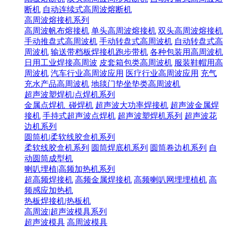
断机
自动连续式高周波熔断机
高周波熔接机系列
高周波帆布熔接机
单头高周波熔接机
双头高周波熔接机
手动推盘式高周波机
手动转盘式高周波机
自动转盘式高
周波机
输送带档板焊接机跑步带机
各种包装用高周波机
日用工业焊接高周波
皮套箱包类高周波机
服装鞋帽用高
周波机
汽车行业高周波应用
医疗行业高周波应用
充气
充水产品高周波机
地毯门垫坐垫类高周波机
超声波塑焊机|点焊机系列
金属点焊机_碰焊机
超声波大功率焊接机
超声波金属焊
接机
手持式超声波点焊机
超声波塑焊机系列
超声波花
边机系列
圆筒机|柔软线胶盒机系列
柔软线胶盒机系列
圆筒焊底机系列
圆筒卷边机系列
自
动圆筒成型机
喇叭埋植|高频加热机系列
超高频焊接机
高频金属焊接机
高频喇叭网埋埋植机
高
频感应加热机
热板焊接机|热板机
高周波|超声波模具系列
超声波模具
高周波模具