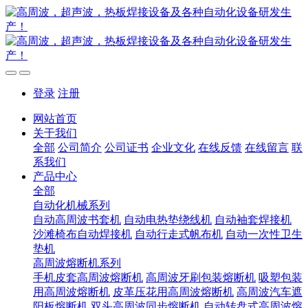
登录
注册
网站首页
关于我们
全部
公司简介
公司证书
企业文化
在线反馈
在线留言
联
系我们
产品中心
全部
自动化机械系列
自动高周波书套机
自动电热垫绕线机
自动袖套焊接机
沙滩椅布自动焊接机
自动行走式帆布机
自动一次性卫生
垫机
高周波熔断机系列
手机皮套高周波熔断机
高周波牙刷包装熔断机
吸塑包装
用高周波熔断机
皮革压花用高周波熔断机
高周波汽车遮
阳板熔断机
双头高周波同步熔断机
自动转盘式高周波熔