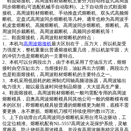
鞋面熔接机，高周波鞋材熔断机主要分为自动转盘式高周波
同步熔断机(可选配机械手自动取料)、上下自动滑台式鞋面熔
接机，高周波鞋材熔断机、手动推盘式熔断机、双头式高频熔
断机、定盘式高周波同步熔断机等几种。通常也称为高周波手
机皮套熔断机、高频熔断机、高周波同步熔断机、熔断机、高
周波同步裁断机、高周波裁断机，高频同步熔断机等！
二、鞋面熔接机，高周波鞋材熔断机的特点：
1、本机与
高周波熔接机
最大区别在于，压力大，所以机架受
力强度大，整机重量比普通熔接机重几倍，所以机架牢固，大
的冲切力也是熔断机的一主要特点。
2、本机可以分两段出力，由于本机采用了空油压方式，熔熔
接时由空压缸出力，当熔接好后，油缸再出力切断，两段出力
也是鞋面熔接机，高周波鞋材熔断机的主要特点之一。
3、本机采用低损耗的欧洲制式同轴高频谐振器，高周波输出
电力强大，能以最迅速时间使制品熔接，大大提高生产量。
4、鞋面熔接机，高周波鞋材熔断机一般均需配专用的高周波
熔断模具，启奥高周波熔断模具同其他公司一般的熔断模有根
本的区别，即熔断机模具较普通的熔断模更为耐用，底模不需
要更换，永不磨损。熔断机刀模可持续使用约数10万次。
5、上下自动滑台式高周波同步熔断机采用台湾马达驱动，工
位定位精准。熔断机配有NL-5557高周波火花保护系统，灵敏
度极高，防止烧损高周波模具。并设有高周波频率稳定器及高