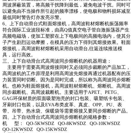
周波屏蔽装置，将高频干扰降到最低，避免电波干扰。同时可
以避免由不当操作所引起的频率漂移，使电极和物料损坏减至
最低同时警告灯亦发亮示警。
6、上下自动滑台式鞋面熔接机，高周波鞋材熔断机振荡频率
符合国际工业波段标准，由高Q值真空电子管自激振荡器产生
高频电磁场，使加工塑胶在上下电极间的高频电场内，使其分
子产生剧烈运动摩擦，在模具的压力下得到其熔接效果。鞋面
熔接机，高周波鞋材熔断机采用自动滑台,往返连续推送模
具，运行高效。
三、上下自动滑台式高周波同步熔断机的机器用途：
主要用于需要高周波熔接同时又必须同步裁断的产品加工，
高周波机的工作原理是利用高周波先熔接再通过机器配有的压
力装置同时切断。因为是同时完成，所以称为高周波同步熔断
机。也称为鞋面熔接机，高周波鞋材熔断机、熔断机、高周波
同步裁断机、高周波裁断机。主要适用于APET、PETG、
GAG环保材质的双面吸塑泡壳的封口包装、吸塑纸卡包装、
牙刷封口包装，以及EVA布类皮革、真皮、OPP、PU、表
带、吊带、热水袋、保暖袋等需要熔接又要同步熔断的产品。
四、上下自动滑台式高周波同步熔断机的规格参数：
机 型： QO-5KWSDZ QO-8KWSDZ QO-10KWSDZ
QO-12KWSDZ QO-15KWSDZ