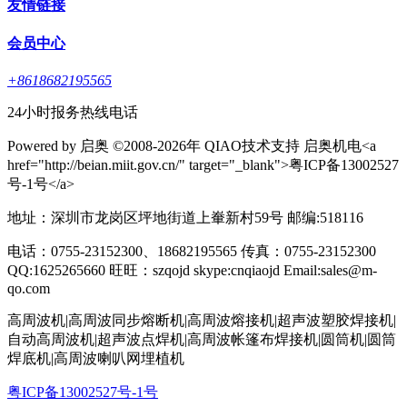
友情链接
会员中心
+8618682195565
24小时报务热线电话
Powered by 启奥 ©2008-2026年 QIAO技术支持 启奥机电<a
href="http://beian.miit.gov.cn/" target="_blank">粤ICP备13002527
号-1号</a>
地址：深圳市龙岗区坪地街道上輋新村59号 邮编:518116
电话：0755-23152300、18682195565 传真：0755-23152300
QQ:1625265660 旺旺：szqojd skype:cnqiaojd Email:sales@m-
qo.com
高周波机|高周波同步熔断机|高周波熔接机|超声波塑胶焊接机|
自动高周波机|超声波点焊机|高周波帐篷布焊接机|圆筒机|圆筒
焊底机|高周波喇叭网埋植机
粤ICP备13002527号-1号