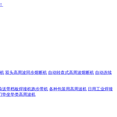
机
双头高周波同步熔断机
自动转盘式高周波熔断机
自动连续
输送带档板焊接机跑步带机
各种包装用高周波机
日用工业焊接
门垫坐垫类高周波机