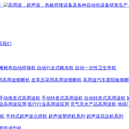
系我们
滩椅布自动焊接机
自动行走式帆布机
自动一次性卫生垫机
用高周波熔断机
皮革压花用高周波熔断机
高周波汽车遮阳板熔断
手动推盘式高周波机
手动转盘式高周波机
自动转盘式高周波机
业高周波应用
医疗行业高周波应用
充气充水产品高周波机
地毯
机
手持式超声波点焊机
超声波塑焊机系列
超声波花边机系列
圆筒成型机