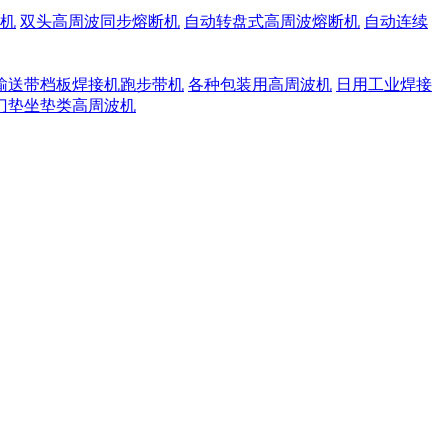
机
双头高周波同步熔断机
自动转盘式高周波熔断机
自动连续
输送带档板焊接机跑步带机
各种包装用高周波机
日用工业焊接
门垫坐垫类高周波机