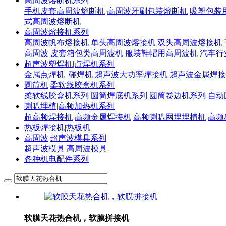
高周波熔断机系列
手机皮套高周波熔断机
高周波牙刷包装熔断机
吸塑包装
式高周波熔断机
高周波熔接机系列
高周波帆布熔接机
单头高周波熔接机
双头高周波熔接机
高周波
皮套箱包类高周波机
服装鞋帽用高周波机
汽车行
超声波塑焊机|点焊机系列
金属点焊机_碰焊机
超声波大功率焊接机
超声波金属焊接
圆筒机|柔软线胶盒机系列
柔软线胶盒机系列
圆筒焊底机系列
圆筒卷边机系列
自动
喇叭埋植|高频加热机系列
超高频焊接机
高频金属焊接机
高频喇叭网埋埋植机
高频
热板焊接机|热板机
高周波|超声波模具系列
超声波模具
高周波模具
各种机电配件系列
软膜天花热合机，软膜拼接机