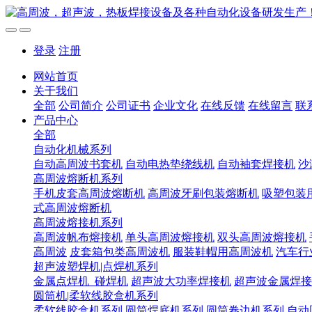
登录
注册
网站首页
关于我们
全部
公司简介
公司证书
企业文化
在线反馈
在线留言
联
产品中心
全部
自动化机械系列
自动高周波书套机
自动电热垫绕线机
自动袖套焊接机
沙
高周波熔断机系列
手机皮套高周波熔断机
高周波牙刷包装熔断机
吸塑包装
式高周波熔断机
高周波熔接机系列
高周波帆布熔接机
单头高周波熔接机
双头高周波熔接机
高周波
皮套箱包类高周波机
服装鞋帽用高周波机
汽车行
超声波塑焊机|点焊机系列
金属点焊机_碰焊机
超声波大功率焊接机
超声波金属焊接
圆筒机|柔软线胶盒机系列
柔软线胶盒机系列
圆筒焊底机系列
圆筒卷边机系列
自动