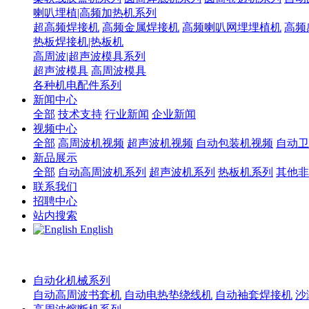
喇叭埋植|高频加热机系列
超高频焊接机
高频金属焊接机
高频喇叭网埋埋植机
高频
热板焊接机|热板机
高周波|超声波模具系列
超声波模具
高周波模具
各种机电配件系列
新闻中心
全部
技术支持
行业新闻
企业新闻
视频中心
全部
高周波机视频
超声波机视频
自动包装机视频
自动卫
新品展示
全部
自动高周波机系列
超声波机系列
热板机系列
其他非
联系我们
招聘中心
站内搜索
English
自动化机械系列
自动高周波书套机
自动电热垫绕线机
自动袖套焊接机
沙