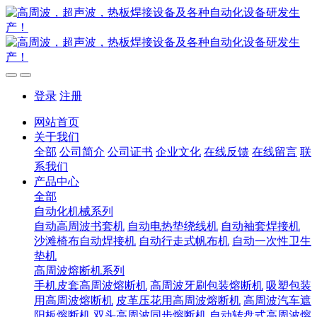
登录
注册
网站首页
关于我们
全部
公司简介
公司证书
企业文化
在线反馈
在线留言
联
系我们
产品中心
全部
自动化机械系列
自动高周波书套机
自动电热垫绕线机
自动袖套焊接机
沙滩椅布自动焊接机
自动行走式帆布机
自动一次性卫生
垫机
高周波熔断机系列
手机皮套高周波熔断机
高周波牙刷包装熔断机
吸塑包装
用高周波熔断机
皮革压花用高周波熔断机
高周波汽车遮
阳板熔断机
双头高周波同步熔断机
自动转盘式高周波熔