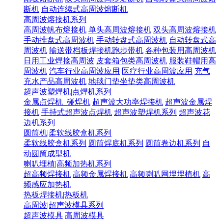
断机
自动连续式高周波熔断机
高周波熔接机系列
高周波帆布熔接机
单头高周波熔接机
双头高周波熔接机
手动推盘式高周波机
手动转盘式高周波机
自动转盘式高
周波机
输送带档板焊接机跑步带机
各种包装用高周波机
日用工业焊接高周波
皮套箱包类高周波机
服装鞋帽用高
周波机
汽车行业高周波应用
医疗行业高周波应用
充气
充水产品高周波机
地毯门垫坐垫类高周波机
超声波塑焊机|点焊机系列
金属点焊机_碰焊机
超声波大功率焊接机
超声波金属焊
接机
手持式超声波点焊机
超声波塑焊机系列
超声波花
边机系列
圆筒机|柔软线胶盒机系列
柔软线胶盒机系列
圆筒焊底机系列
圆筒卷边机系列
自
动圆筒成型机
喇叭埋植|高频加热机系列
超高频焊接机
高频金属焊接机
高频喇叭网埋埋植机
高
频感应加热机
热板焊接机|热板机
高周波|超声波模具系列
超声波模具
高周波模具