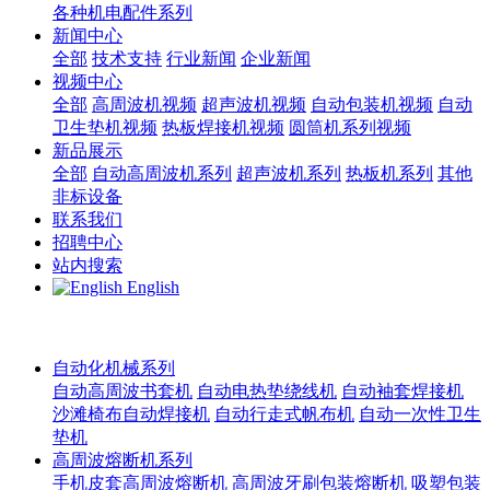
各种机电配件系列
新闻中心
全部
技术支持
行业新闻
企业新闻
视频中心
全部
高周波机视频
超声波机视频
自动包装机视频
自动
卫生垫机视频
热板焊接机视频
圆筒机系列视频
新品展示
全部
自动高周波机系列
超声波机系列
热板机系列
其他
非标设备
联系我们
招聘中心
站内搜索
English
自动化机械系列
自动高周波书套机
自动电热垫绕线机
自动袖套焊接机
沙滩椅布自动焊接机
自动行走式帆布机
自动一次性卫生
垫机
高周波熔断机系列
手机皮套高周波熔断机
高周波牙刷包装熔断机
吸塑包装