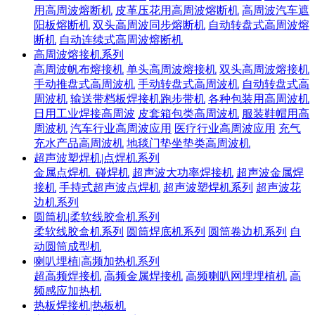
用高周波熔断机
皮革压花用高周波熔断机
高周波汽车遮
阳板熔断机
双头高周波同步熔断机
自动转盘式高周波熔
断机
自动连续式高周波熔断机
高周波熔接机系列
高周波帆布熔接机
单头高周波熔接机
双头高周波熔接机
手动推盘式高周波机
手动转盘式高周波机
自动转盘式高
周波机
输送带档板焊接机跑步带机
各种包装用高周波机
日用工业焊接高周波
皮套箱包类高周波机
服装鞋帽用高
周波机
汽车行业高周波应用
医疗行业高周波应用
充气
充水产品高周波机
地毯门垫坐垫类高周波机
超声波塑焊机|点焊机系列
金属点焊机_碰焊机
超声波大功率焊接机
超声波金属焊
接机
手持式超声波点焊机
超声波塑焊机系列
超声波花
边机系列
圆筒机|柔软线胶盒机系列
柔软线胶盒机系列
圆筒焊底机系列
圆筒卷边机系列
自
动圆筒成型机
喇叭埋植|高频加热机系列
超高频焊接机
高频金属焊接机
高频喇叭网埋埋植机
高
频感应加热机
热板焊接机|热板机