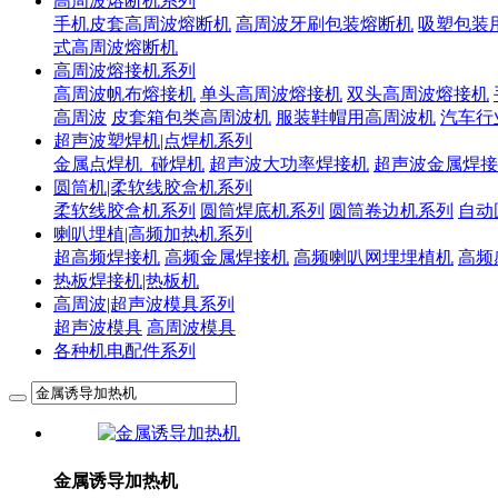
高周波熔断机系列
手机皮套高周波熔断机
高周波牙刷包装熔断机
吸塑包装
式高周波熔断机
高周波熔接机系列
高周波帆布熔接机
单头高周波熔接机
双头高周波熔接机
高周波
皮套箱包类高周波机
服装鞋帽用高周波机
汽车行
超声波塑焊机|点焊机系列
金属点焊机_碰焊机
超声波大功率焊接机
超声波金属焊接
圆筒机|柔软线胶盒机系列
柔软线胶盒机系列
圆筒焊底机系列
圆筒卷边机系列
自动
喇叭埋植|高频加热机系列
超高频焊接机
高频金属焊接机
高频喇叭网埋埋植机
高频
热板焊接机|热板机
高周波|超声波模具系列
超声波模具
高周波模具
各种机电配件系列
金属诱导加热机