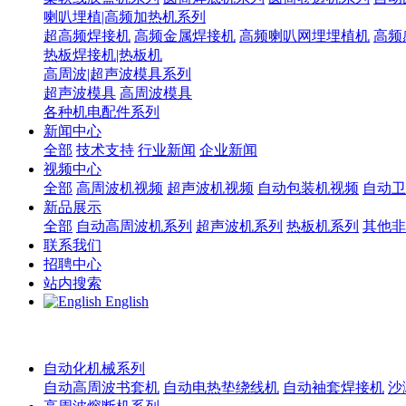
喇叭埋植|高频加热机系列
超高频焊接机
高频金属焊接机
高频喇叭网埋埋植机
高频
热板焊接机|热板机
高周波|超声波模具系列
超声波模具
高周波模具
各种机电配件系列
新闻中心
全部
技术支持
行业新闻
企业新闻
视频中心
全部
高周波机视频
超声波机视频
自动包装机视频
自动卫
新品展示
全部
自动高周波机系列
超声波机系列
热板机系列
其他非
联系我们
招聘中心
站内搜索
English
自动化机械系列
自动高周波书套机
自动电热垫绕线机
自动袖套焊接机
沙