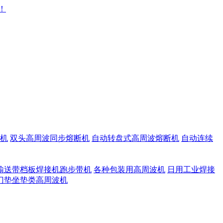
机
双头高周波同步熔断机
自动转盘式高周波熔断机
自动连续
输送带档板焊接机跑步带机
各种包装用高周波机
日用工业焊接
门垫坐垫类高周波机