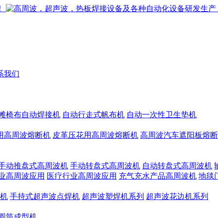
系我们
滩椅布自动焊接机
自动行走式帆布机
自动一次性卫生垫机
用高周波熔断机
皮革压花用高周波熔断机
高周波汽车遮阳板熔断
手动推盘式高周波机
手动转盘式高周波机
自动转盘式高周波机
业高周波应用
医疗行业高周波应用
充气充水产品高周波机
地毯
机
手持式超声波点焊机
超声波塑焊机系列
超声波花边机系列
圆筒成型机