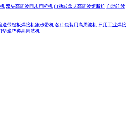
机
双头高周波同步熔断机
自动转盘式高周波熔断机
自动连续
输送带档板焊接机跑步带机
各种包装用高周波机
日用工业焊接
门垫坐垫类高周波机