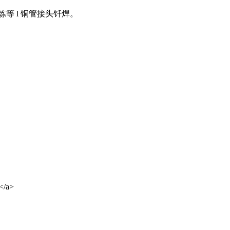
等 l 铜管接头钎焊。
</a>