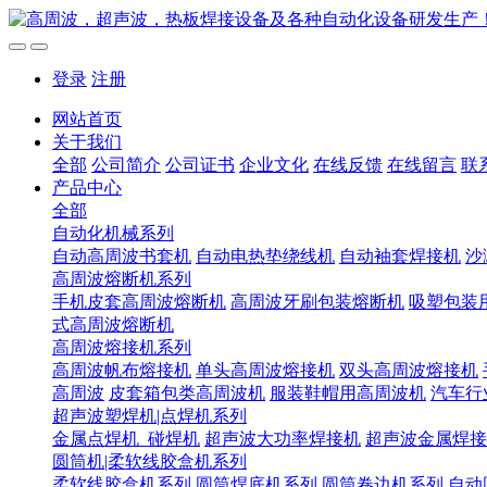
登录
注册
网站首页
关于我们
全部
公司简介
公司证书
企业文化
在线反馈
在线留言
联
产品中心
全部
自动化机械系列
自动高周波书套机
自动电热垫绕线机
自动袖套焊接机
沙
高周波熔断机系列
手机皮套高周波熔断机
高周波牙刷包装熔断机
吸塑包装
式高周波熔断机
高周波熔接机系列
高周波帆布熔接机
单头高周波熔接机
双头高周波熔接机
高周波
皮套箱包类高周波机
服装鞋帽用高周波机
汽车行
超声波塑焊机|点焊机系列
金属点焊机_碰焊机
超声波大功率焊接机
超声波金属焊接
圆筒机|柔软线胶盒机系列
柔软线胶盒机系列
圆筒焊底机系列
圆筒卷边机系列
自动