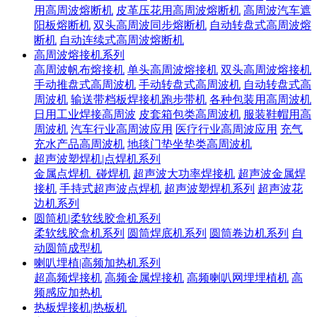
用高周波熔断机
皮革压花用高周波熔断机
高周波汽车遮
阳板熔断机
双头高周波同步熔断机
自动转盘式高周波熔
断机
自动连续式高周波熔断机
高周波熔接机系列
高周波帆布熔接机
单头高周波熔接机
双头高周波熔接机
手动推盘式高周波机
手动转盘式高周波机
自动转盘式高
周波机
输送带档板焊接机跑步带机
各种包装用高周波机
日用工业焊接高周波
皮套箱包类高周波机
服装鞋帽用高
周波机
汽车行业高周波应用
医疗行业高周波应用
充气
充水产品高周波机
地毯门垫坐垫类高周波机
超声波塑焊机|点焊机系列
金属点焊机_碰焊机
超声波大功率焊接机
超声波金属焊
接机
手持式超声波点焊机
超声波塑焊机系列
超声波花
边机系列
圆筒机|柔软线胶盒机系列
柔软线胶盒机系列
圆筒焊底机系列
圆筒卷边机系列
自
动圆筒成型机
喇叭埋植|高频加热机系列
超高频焊接机
高频金属焊接机
高频喇叭网埋埋植机
高
频感应加热机
热板焊接机|热板机