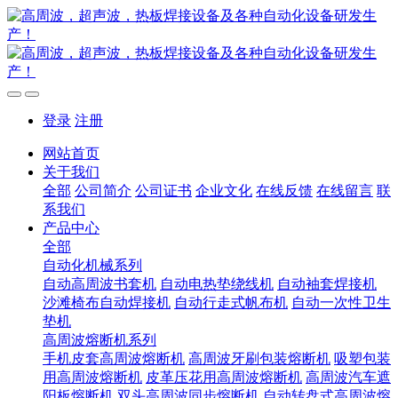
登录
注册
网站首页
关于我们
全部
公司简介
公司证书
企业文化
在线反馈
在线留言
联
系我们
产品中心
全部
自动化机械系列
自动高周波书套机
自动电热垫绕线机
自动袖套焊接机
沙滩椅布自动焊接机
自动行走式帆布机
自动一次性卫生
垫机
高周波熔断机系列
手机皮套高周波熔断机
高周波牙刷包装熔断机
吸塑包装
用高周波熔断机
皮革压花用高周波熔断机
高周波汽车遮
阳板熔断机
双头高周波同步熔断机
自动转盘式高周波熔