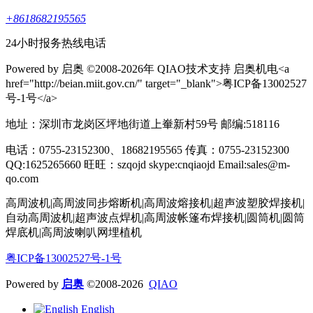
+8618682195565
24小时报务热线电话
Powered by 启奥 ©2008-2026年 QIAO技术支持 启奥机电<a
href="http://beian.miit.gov.cn/" target="_blank">粤ICP备13002527
号-1号</a>
地址：深圳市龙岗区坪地街道上輋新村59号 邮编:518116
电话：0755-23152300、18682195565 传真：0755-23152300
QQ:1625265660 旺旺：szqojd skype:cnqiaojd Email:sales@m-
qo.com
高周波机|高周波同步熔断机|高周波熔接机|超声波塑胶焊接机|
自动高周波机|超声波点焊机|高周波帐篷布焊接机|圆筒机|圆筒
焊底机|高周波喇叭网埋植机
粤ICP备13002527号-1号
Powered by
启奥
©2008-2026
QIAO
English