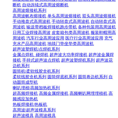
断机
自动连续式高周波熔断机
高周波熔接机系列
高周波帆布熔接机
单头高周波熔接机
双头高周波熔接机
手动推盘式高周波机
手动转盘式高周波机
自动转盘式高
周波机
输送带档板焊接机跑步带机
各种包装用高周波机
日用工业焊接高周波
皮套箱包类高周波机
服装鞋帽用高
周波机
汽车行业高周波应用
医疗行业高周波应用
充气
充水产品高周波机
地毯门垫坐垫类高周波机
超声波塑焊机|点焊机系列
金属点焊机_碰焊机
超声波大功率焊接机
超声波金属焊
接机
手持式超声波点焊机
超声波塑焊机系列
超声波花
边机系列
圆筒机|柔软线胶盒机系列
柔软线胶盒机系列
圆筒焊底机系列
圆筒卷边机系列
自
动圆筒成型机
喇叭埋植|高频加热机系列
超高频焊接机
高频金属焊接机
高频喇叭网埋埋植机
高
频感应加热机
热板焊接机|热板机
高周波|超声波模具系列
超声波模具
高周波模具