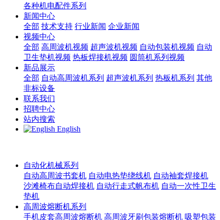
各种机电配件系列
新闻中心
全部
技术支持
行业新闻
企业新闻
视频中心
全部
高周波机视频
超声波机视频
自动包装机视频
自动
卫生垫机视频
热板焊接机视频
圆筒机系列视频
新品展示
全部
自动高周波机系列
超声波机系列
热板机系列
其他
非标设备
联系我们
招聘中心
站内搜索
English
自动化机械系列
自动高周波书套机
自动电热垫绕线机
自动袖套焊接机
沙滩椅布自动焊接机
自动行走式帆布机
自动一次性卫生
垫机
高周波熔断机系列
手机皮套高周波熔断机
高周波牙刷包装熔断机
吸塑包装